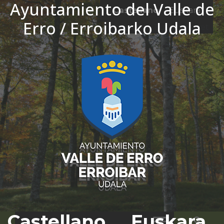
Ayuntamiento del Valle de
Ir al contenido
Castellano
Euskara
Erro / Erroibarko Udala
El tiempo - Tutiempo.net
Castellano
Euskara
Bus