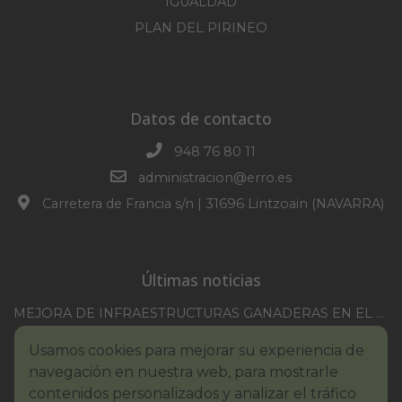
IGUALDAD
PLAN DEL PIRINEO
Datos de contacto
948 76 80 11
administracion@erro.es
Carretera de Francia s/n | 31696 Lintzoain (NAVARRA)
Últimas noticias
MEJORA DE INFRAESTRUCTURAS GANADERAS EN EL TM DE ERRO CAMPAÑA 2025-2026
CONVOCATORIA SESION EXTRAORDINARIA 30/07/2026
Usamos cookies para mejorar su experiencia de
XXI TORNEO REMONTE PROFESIONAL COMUNIDAD FORAL NAVARRA
navegación en nuestra web, para mostrarle
BASES III. CONCURSO PINTURA – ERROIBARKO EGUNA
contenidos personalizados y analizar el tráfico