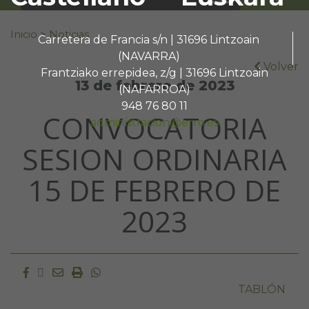
Buscar:
Inicio
>
Noticias
Carretera de Francia s/n | 31696 Lintzoain
(NAVARRA)
Volver
Frantziako errepidea, z/g | 31696 Lintzoain
13 de febrero de 2023
(NAFARROA)
948 76 80 11
CONVOCATORIA
administracion@erro.es
SESION ORDINARIA
15 DE FEBRERO DE
2023
Facebook
Twitter
Email
Imprimir
Whatsapp
TABLÓN