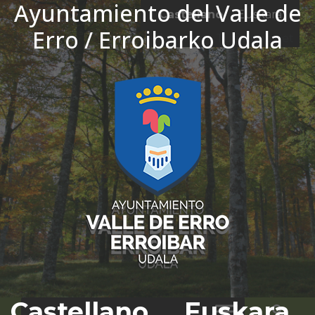
Ayuntamiento del Valle de
Ir al contenido
Castellano
Euskara
Erro / Erroibarko Udala
El tiempo - Tutiempo.net
Castellano
Euskara
Bus