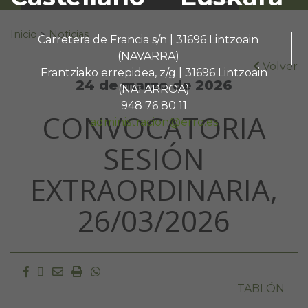
Buscar:
Inicio
>
Noticias
Carretera de Francia s/n | 31696 Lintzoain
(NAVARRA)
Volver
Frantziako errepidea, z/g | 31696 Lintzoain
24 de marzo de 2026
(NAFARROA)
948 76 80 11
CONVOCATORIA
administracion@erro.es
SESIÓN
EXTRAORDINARIA,
26/03/2026
Facebook
Twitter
Email
Imprimir
Whatsapp
TABLÓN