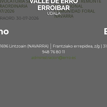
VOCATORIA SESION
XXI TORNEO REMONTE
RAORDINARIA
PROFESIONAL
07/2026
COMUNIDAD FORAL
NAVARRA
RAORD. 30-07-2026
no
 31696 Lintzoain (NAVARRA)
Frantziako errepidea, z/g |
948 76 80 11
administracion@erro.es