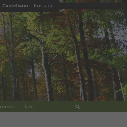
Castellano
Euskara
El tiempo - Tutiempo.net
imedia
Plano
Buscar