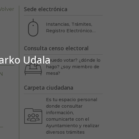
Sede electrónica
Volver
Instancias, Trámites,
Registro Electrónico…
Consulta censo electoral
barko Udala
¿puedo votar? ¿dónde lo
hago? ¿soy miembro de
mesa?
N
Carpeta ciudadana
Es tu espacio personal
donde consultar
información,
comunicarte con el
Ayuntamiento y realizar
diversos trámites