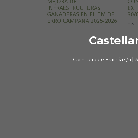
MEJORA DE
CON
INFRAESTRUCTURAS
EXT
GANADERAS EN EL TM DE
30/
ERRO CAMPAÑA 2025-2026
EXT
Castella
Carretera de Francia s/n |