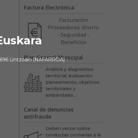
Factura Electrónica
Facturación
Proveedores: Ahorro
- Seguridad -
Euskara
Beneficios
Plan General Municipal
 31696 Lintzoain (NAFARROA)
Análisis y diagnóstico
territorial, evaluación
planeamiento, objetivos
territoriales y
ambientales…
Canal de denuncias
antifraude
Deben versar sobre
conductas contrarias a la