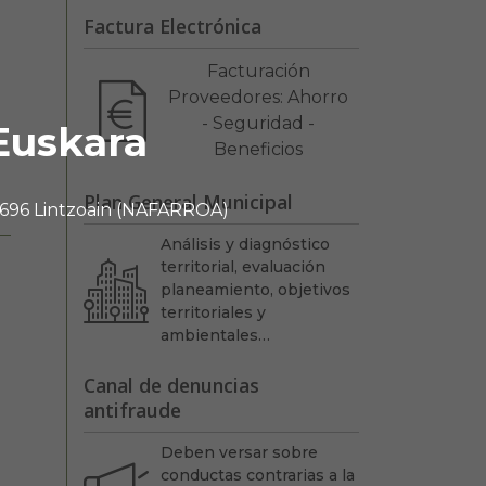
Factura Electrónica
Facturación
Proveedores: Ahorro
- Seguridad -
Euskara
Beneficios
Plan General Municipal
 31696 Lintzoain (NAFARROA)
Análisis y diagnóstico
territorial, evaluación
planeamiento, objetivos
territoriales y
ambientales…
Canal de denuncias
antifraude
Deben versar sobre
conductas contrarias a la