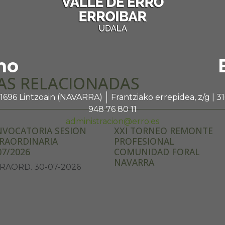
no
AS RELACIONADAS
 31696 Lintzoain (NAVARRA)
Frantziako errepidea, z/g |
948 76 80 11
administracion@erro.es
VOCATORIA SESION
XXI TORNEO REMONTE
RAORDINARIA
PROFESIONAL
07/2026
COMUNIDAD FORAL
NAVARRA
RAORD. 30-07-2026