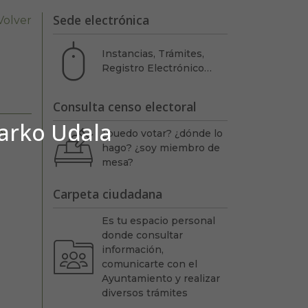
Sede electrónica
Volver
Instancias, Trámites,
Registro Electrónico…
Consulta censo electoral
barko Udala
N
¿puedo votar? ¿dónde lo
hago? ¿soy miembro de
mesa?
Carpeta ciudadana
Es tu espacio personal
donde consultar
información,
comunicarte con el
Ayuntamiento y realizar
diversos trámites