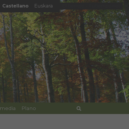
Castellano
Euskara
El tiempo - Tutiempo.net
imedia
Plano
Buscar