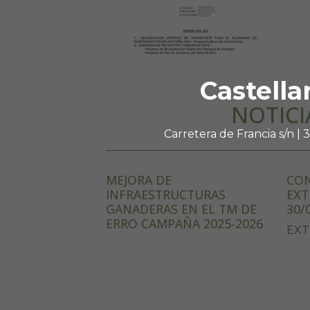
Castella
NOTICI
Carretera de Francia s/n |
MEJORA DE
CON
INFRAESTRUCTURAS
EXT
GANADERAS EN EL TM DE
30/
ERRO CAMPAÑA 2025-2026
EXT