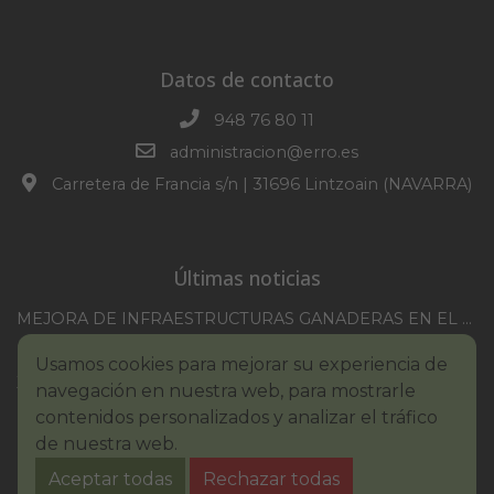
Datos de contacto
948 76 80 11
administracion@erro.es
Carretera de Francia s/n | 31696 Lintzoain (NAVARRA)
Últimas noticias
MEJORA DE INFRAESTRUCTURAS GANADERAS EN EL TM DE ERRO CAMPAÑA 2025-2026
CONVOCATORIA SESION EXTRAORDINARIA 30/07/2026
Usamos cookies para mejorar su experiencia de
XXI TORNEO REMONTE PROFESIONAL COMUNIDAD FORAL NAVARRA
navegación en nuestra web, para mostrarle
BASES III. CONCURSO PINTURA – ERROIBARKO EGUNA
contenidos personalizados y analizar el tráfico
de nuestra web.
BANDO – CONSUMO RESPONSABLE DEL AGUA
Aceptar todas
Rechazar todas
IMCV 2026