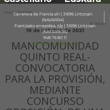
Buscar:
Inicio
>
Noticias
Carretera de Francia s/n | 31696 Lintzoain
(NAVARRA)
Volver
Frantziako errepidea, z/g | 31696 Lintzoain
19 de octubre de 2021
(NAFARROA)
948 76 80 11
MANCOMUNIDAD
administracion@erro.es
QUINTO REAL-
CONVOCATORIA
PARA LA PROVISIÓN,
MEDIANTE
CONCURSO