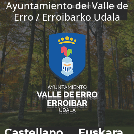
Ayuntamiento del Valle de
Ir al contenido
Castellano
Euskara
Erro / Erroibarko Udala
El tiempo - Tutiempo.net
Castellano
Euskara
Bus