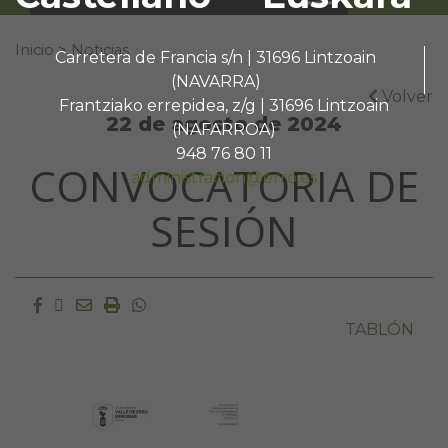
Buscar:
Inicio
>
Noticias
Carretera de Francia s/n | 31696 Lintzoain
(NAVARRA)
Volver
Frantziako errepidea, z/g | 31696 Lintzoain
22 de agosto de 2024
(NAFARROA)
948 76 80 11
CONVOCATORIA DE
administracion@erro.es
SESIÓN
Facebook
Twitter
Email
Imprimir
Whatsapp
TABLÓN