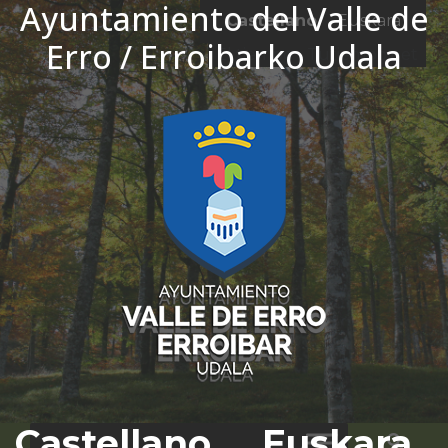
Ayuntamiento del Valle de
Ir al contenido
Castellano
Euskara
Erro / Erroibarko Udala
El tiempo - Tutiempo.net
Castellano
Euskara
Bus