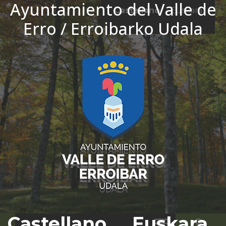
Ayuntamiento del Valle de
Ir al contenido
Castellano
Euskara
Erro / Erroibarko Udala
El tiempo - Tutiempo.net
Castellano
Euskara
Bus