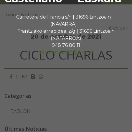
Buscar:
Inicio
>
Noticias
Carretera de Francia s/n | 31696 Lintzoain
(NAVARRA)
Volver
Frantziako errepidea, z/g | 31696 Lintzoain
20 de octubre de 2021
(NAFARROA)
948 76 80 11
CICLO CHARLAS
administracion@erro.es
Facebook
Twitter
Email
Imprimir
Whatsapp
Categorías
TABLÓN
Últimas Noticias