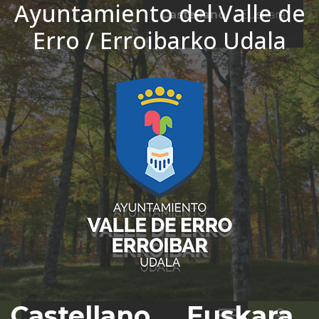
Ayuntamiento del Valle de
Ir al contenido
Castellano
Euskara
Erro / Erroibarko Udala
El tiempo - Tutiempo.net
Castellano
Euskara
Bus