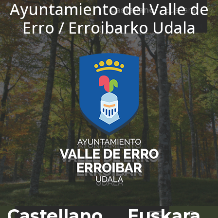
Ayuntamiento del Valle de
Ir al contenido
Castellano
Euskara
Erro / Erroibarko Udala
El tiempo - Tutiempo.net
Castellano
Euskara
Bus