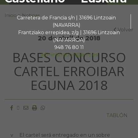
Buscar:
Inicio
>
Noticias
Carretera de Francia s/n | 31696 Lintzoain
(NAVARRA)
Volver
Frantziako errepidea, z/g | 31696 Lintzoain
20 de abril de 2018
(NAFARROA)
948 76 80 11
BASES CONCURSO
administracion@erro.es
CARTEL ERROIBAR
EGUNA 2018
Facebook
Twitter
Email
Imprimir
Whatsapp
TABLÓN
v El cartel será entregado en un sobre