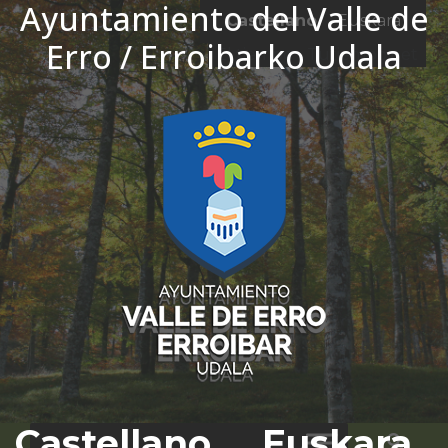
Ayuntamiento del Valle de
Ir al contenido
Castellano
Euskara
Erro / Erroibarko Udala
El tiempo - Tutiempo.net
Castellano
Euskara
Bus