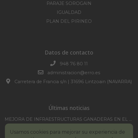
PARAJE SOROGAIN
IGUALDAD
PLAN DEL PIRINEO
Datos de contacto
948 76 80 11
administracion@erro.es
Carretera de Francia s/n | 31696 Lintzoain (NAVARRA)
Últimas noticias
MEJORA DE INFRAESTRUCTURAS GANADERAS EN EL TM DE ERRO CAMPAÑA 2025-2026
CONVOCATORIA SESION EXTRAORDINARIA 30/07/2026
Usamos cookies para mejorar su experiencia de
XXI TORNEO REMONTE PROFESIONAL COMUNIDAD FORAL NAVARRA