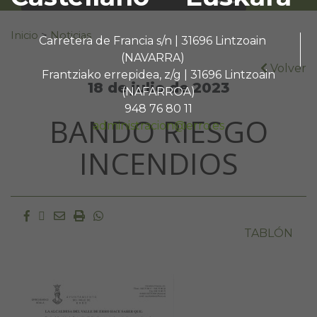
Buscar:
Inicio
>
Noticias
Carretera de Francia s/n | 31696 Lintzoain
(NAVARRA)
Volver
Frantziako errepidea, z/g | 31696 Lintzoain
18 de julio de 2023
(NAFARROA)
948 76 80 11
BANDO RIESGO
administracion@erro.es
INCENDIOS
Facebook
Twitter
Email
Imprimir
Whatsapp
TABLÓN