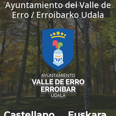
Ayuntamiento del Valle de
Ir al contenido
Castellano
Euskara
Erro / Erroibarko Udala
El tiempo - Tutiempo.net
Castellano
Euskara
Bus