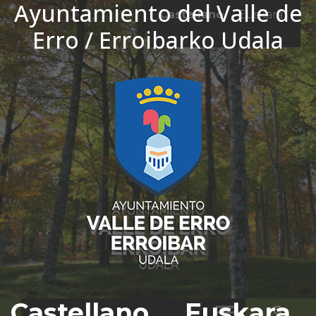
Ayuntamiento del Valle de
Ir al contenido
Castellano
Euskara
Erro / Erroibarko Udala
El tiempo - Tutiempo.net
Castellano
Euskara
Bus