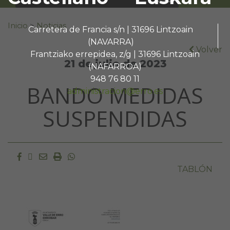
Buscar:
Inicio
>
Noticias
Carretera de Francia s/n | 31696 Lintzoain
(NAVARRA)
Volver
Frantziako errepidea, z/g | 31696 Lintzoain
21 de julio de 2023
(NAFARROA)
948 76 80 11
BANDO MEDIDAS
administracion@erro.es
SUSPENDIDAS
Facebook
Twitter
Email
Imprimir
Whatsapp
TABLÓN