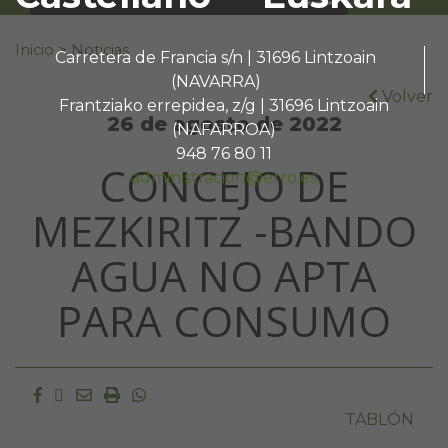
Buscar:
Inicio
>
Noticias
Carretera de Francia s/n | 31696 Lintzoain
(NAVARRA)
Volver
Frantziako errepidea, z/g | 31696 Lintzoain
26 de agosto de 2022
(NAFARROA)
948 76 80 11
CONCEJO DE
administracion@erro.es
MEZKIRITZ -BANDO
AGUA NO APTA
PARA CONSUMO
Facebook
Twitter
Email
Imprimir
Whatsapp
TABLÓN