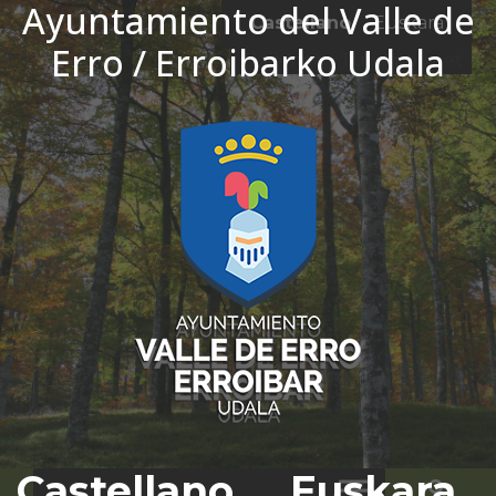
Ayuntamiento del Valle de
Ir al contenido
Castellano
Euskara
Erro / Erroibarko Udala
El tiempo - Tutiempo.net
Castellano
Euskara
Bus