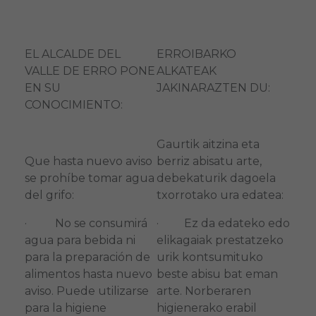
EL ALCALDE DEL
ERROIBARKO
VALLE DE ERRO PONE
ALKATEAK
EN SU
JAKINARAZTEN DU:
CONOCIMIENTO:
Gaurtik aitzina eta
Que hasta nuevo aviso
berriz abisatu arte,
se prohíbe tomar agua
debekaturik dagoela
del grifo:
txorrotako ura edatea:
· No se consumirá
· Ez da edateko edo
agua para bebida ni
elikagaiak prestatzeko
para la preparación de
urik kontsumituko
alimentos hasta nuevo
beste abisu bat eman
aviso. Puede utilizarse
arte. Norberaren
para la higiene
higienerako erabil