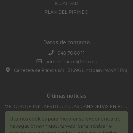
IGUALDAD
PLAN DEL PIRINEO
Datos de contacto
948 76 80 11
administracion@erro.es
Carretera de Francia s/n | 31696 Lintzoain (NAVARRA)
Últimas noticias
MEJORA DE INFRAESTRUCTURAS GANADERAS EN EL TM DE ERRO CAMPAÑA 2025-2026
CONVOCATORIA SESION EXTRAORDINARIA 30/07/2026
Usamos cookies para mejorar su experiencia de
XXI TORNEO REMONTE PROFESIONAL COMUNIDAD FORAL NAVARRA
navegación en nuestra web, para mostrarle
BASES III. CONCURSO PINTURA – ERROIBARKO EGUNA