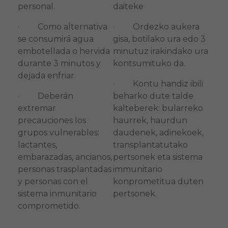
personal.
daiteke
· Como alternativa
· Ordezko aukera
se consumirá agua
gisa, botilako ura edo 3
embotellada o hervida
minutuz irakindako ura
durante 3 minutos y
kontsumituko da.
dejada enfriar.
· Kontu handiz ibili
· Deberán
beharko dute talde
extremar
kalteberek: bularreko
precauciones los
haurrek, haurdun
grupos vulnerables:
daudenek, adinekoek,
lactantes,
transplantatutako
embarazadas, ancianos,
pertsonek eta sistema
personas trasplantadas
immunitario
y personas con el
konprometitua duten
sistema inmunitario
pertsonek.
comprometido.