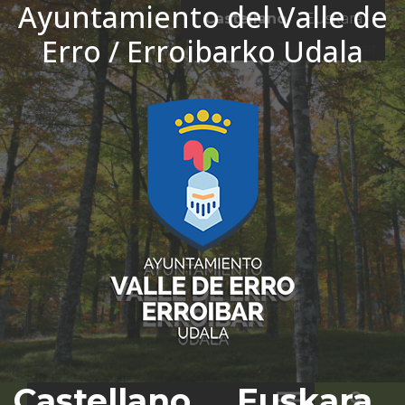
Ayuntamiento del Valle de
Ir al contenido
Castellano
Euskara
Erro / Erroibarko Udala
El tiempo - Tutiempo.net
Castellano
Euskara
Bus