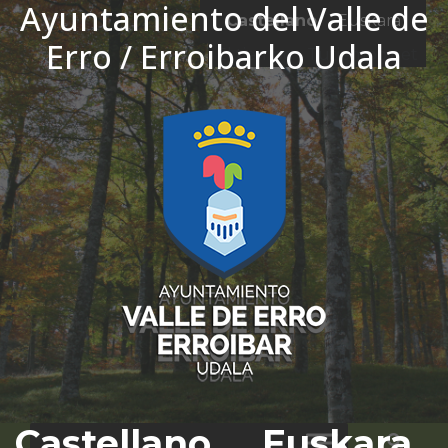
Ayuntamiento del Valle de
Ir al contenido
Castellano
Euskara
Erro / Erroibarko Udala
El tiempo - Tutiempo.net
Castellano
Euskara
Bus