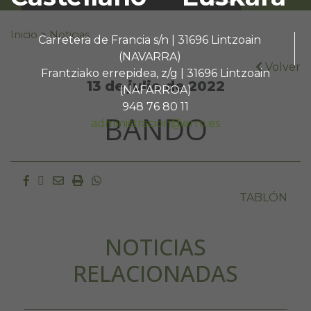
Buscar:
Inicio
>
Noticias
Carretera de Francia s/n | 31696 Lintzoain
(NAVARRA)
Volver
Frantziako errepidea, z/g | 31696 Lintzoain
13 de julio de 2022
(NAFARROA)
948 76 80 11
BANDO
administracion@erro.es
Facebook
Twitter
Email
Imprimir
Whatsapp
TABLÓN
NOTICIAS
RELACIONADAS