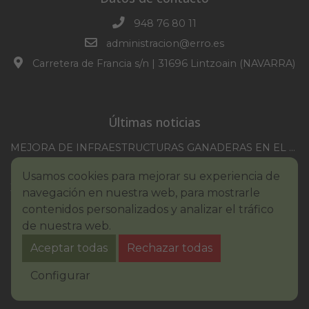
948 76 80 11
administracion@erro.es
Carretera de Francia s/n | 31696 Lintzoain (NAVARRA)
Últimas noticias
MEJORA DE INFRAESTRUCTURAS GANADERAS EN EL TM DE ERRO CAMPAÑA 2025-2026
CONVOCATORIA SESION EXTRAORDINARIA 30/07/2026
Usamos cookies para mejorar su experiencia de
XXI TORNEO REMONTE PROFESIONAL COMUNIDAD FORAL NAVARRA
navegación en nuestra web, para mostrarle
BASES III. CONCURSO PINTURA – ERROIBARKO EGUNA
contenidos personalizados y analizar el tráfico
de nuestra web.
BANDO – CONSUMO RESPONSABLE DEL AGUA
Aceptar todas
Rechazar todas
IMCV 2026
Aviso legal
Política de Cookies
Accesibilidad
Configurar
Aviso de privacidad