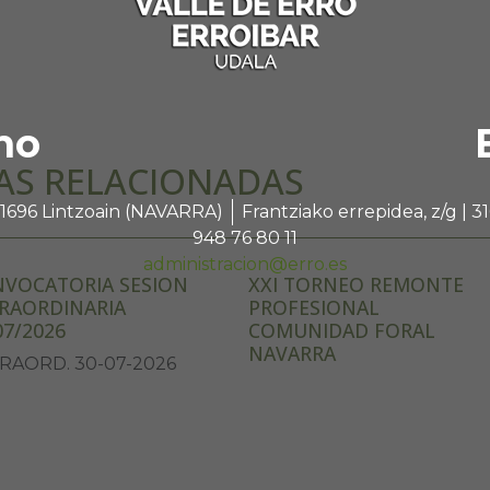
no
AS RELACIONADAS
 31696 Lintzoain (NAVARRA)
Frantziako errepidea, z/g |
948 76 80 11
administracion@erro.es
VOCATORIA SESION
XXI TORNEO REMONTE
RAORDINARIA
PROFESIONAL
07/2026
COMUNIDAD FORAL
NAVARRA
RAORD. 30-07-2026