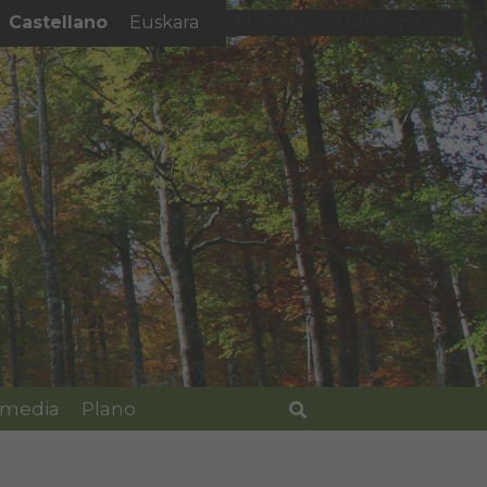
Castellano
Euskara
El tiempo - Tutiempo.net
imedia
Plano
Buscar