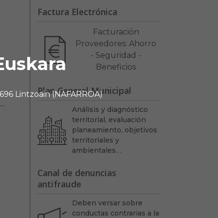
Factura Electrónica
Facturación
Proveedores: Ahorro
- Seguridad -
Euskara
Beneficios
Plan General Municipal
 31696 Lintzoain (NAFARROA)
Análisis y diagnóstico
territorial, evaluación
planeamiento, objetivos
territoriales y
ambientales…
Canal de denuncias
antifraude
Deben versar sobre
conductas contrarias a la