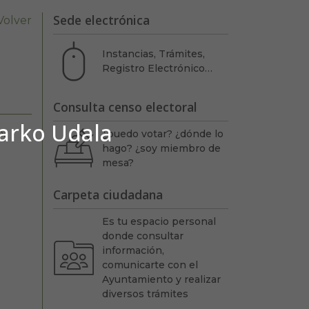
Sede electrónica
Volver
Instancias, Trámites,
Registro Electrónico…
Consulta censo electoral
barko Udala
N
¿puedo votar? ¿dónde lo
hago? ¿soy miembro de
mesa?
Carpeta ciudadana
Es tu espacio personal
donde consultar
información,
comunicarte con el
Ayuntamiento y realizar
diversos trámites