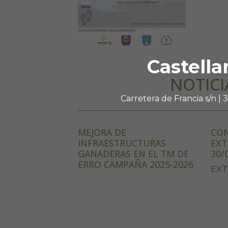
Castella
NOTICI
Carretera de Francia s/n |
MEJORA DE
CON
INFRAESTRUCTURAS
EXT
GANADERAS EN EL TM DE
30/
ERRO CAMPAÑA 2025-2026
EXT