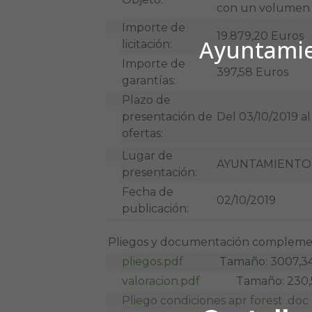
con un volumen t
Importe de
19.879,20 Euros
Ayuntamien
licitación:
Importe de
397,58 Euros
garantías:
Plazo de
presentación de
Del 03/10/2019 al
ofertas:
Lugar de
AYUNTAMIENTO 
presentación:
Fecha de
02/10/2019
publicación:
Pliegos y documentación compleme
pliegos.pdf
Tamaño: 3007,34
valoracion.pdf
Tamaño: 230,5
Pliego condiciones apr forest .doc