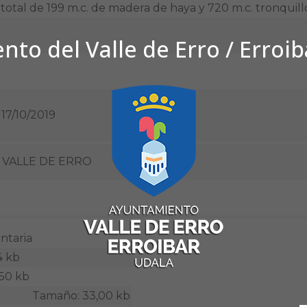
otal de 199 m.c. de madera de haya y 720 m.c. tronquill
to del Valle de Erro / Erroi
 17/10/2019
VALLE DE ERRO
ntaria
 kb
0 kb
Tamaño: 33,00 kb