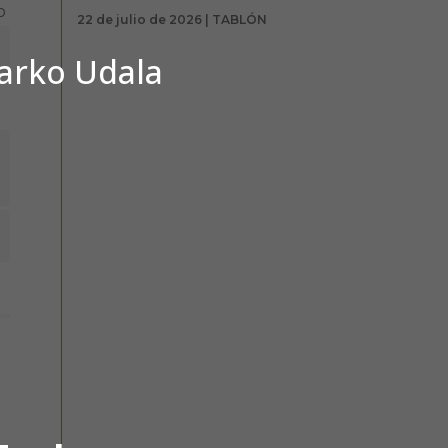
o
22 de julio de 2026 | TABLÓN
barko Udala