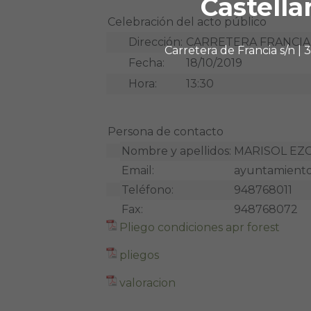
Castella
Celebración del acto público
Dirección:
CARRETERA FRANCIA S
Carretera de Francia s/n |
Fecha:
18/10/2019
Hora:
13:30
Persona de contacto
Nombre y apellidos:
MARISOL EZ
Email:
ayuntamiento
Teléfono:
948768011
Fax:
948768072
Pliego condiciones apr forest
pliegos
valoracion