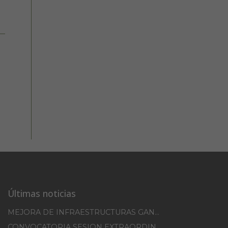
Últimas noticias
MEJORA DE INFRAESTRUCTURAS GANADERAS EN EL TM DE ERRO CAMPAÑA 2025-2026
CONVOCATORIA SESION EXTRAORDINARIA 30/07/2026