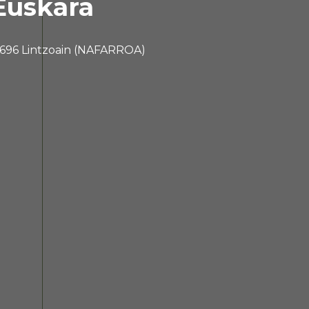
Euskara
 31696 Lintzoain (NAFARROA)