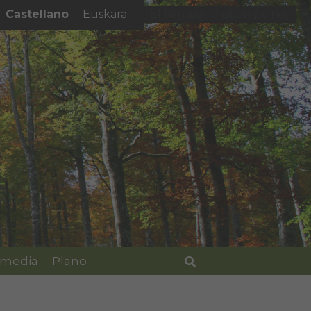
Castellano
Euskara
El tiempo - Tutiempo.net
imedia
Plano
Buscar