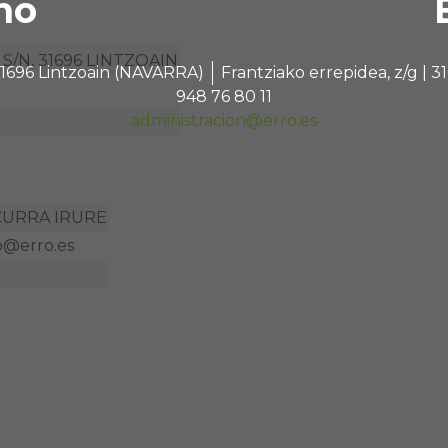
no
/N, 31696 LINTZOAIN
 31696 Lintzoain (NAVARRA)
Frantziako errepidea, z/g |
948 76 80 11
administracion@erro.es
CURRA IRURE
@erro.es