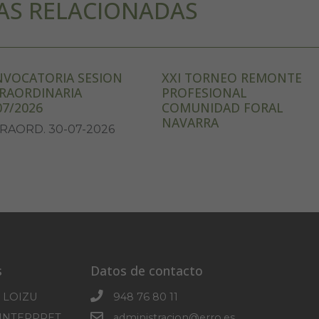
AS RELACIONADAS
VOCATORIA SESION
XXI TORNEO REMONTE
RAORDINARIA
PROFESIONAL
07/2026
COMUNIDAD FORAL
NAVARRA
RAORD. 30-07-2026
s
Datos de contacto
 LOIZU
948 76 80 11
CENTRO DE INTERPRETACION DE SOROGAIN
administracion@erro.es