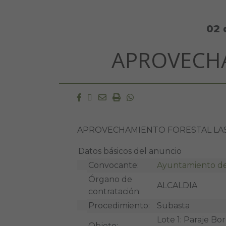
02 
APROVECH
Facebook
Twitter
Email
Imprimir
Whatsapp
APROVECHAMIENTO FORESTAL LA
Datos básicos del anuncio
Convocante:
Ayuntamiento del
Órgano de
ALCALDIA
contratación:
Procedimiento:
Subasta
Lote 1: Paraje Bo
Objeto: