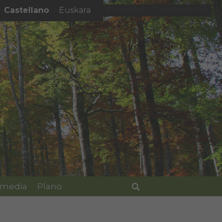
Castellano
Euskara
El tiempo - Tutiempo.net
imedia
Plano
Buscar