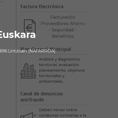
Factura Electrónica
Facturación
Proveedores: Ahorro
- Seguridad -
Euskara
Beneficios
Plan General Municipal
 31696 Lintzoain (NAFARROA)
Análisis y diagnóstico
territorial, evaluación
planeamiento, objetivos
territoriales y
ambientales…
Canal de denuncias
antifraude
Deben versar sobre
conductas contrarias a la