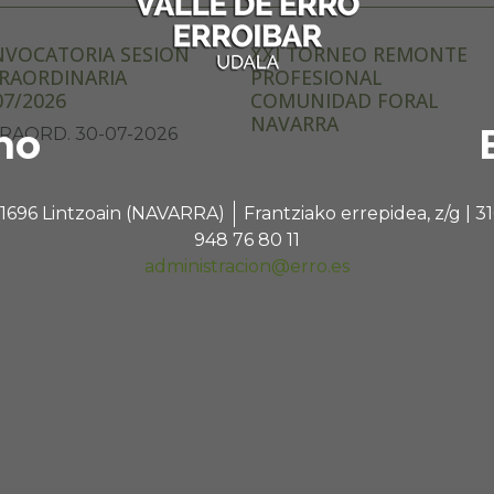
VOCATORIA SESION
XXI TORNEO REMONTE
RAORDINARIA
PROFESIONAL
07/2026
COMUNIDAD FORAL
NAVARRA
no
RAORD. 30-07-2026
 31696 Lintzoain (NAVARRA)
Frantziako errepidea, z/g |
948 76 80 11
administracion@erro.es