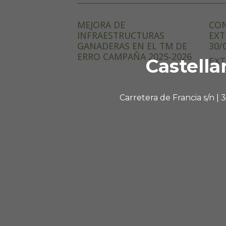
MEJORA DE
CON
INFRAESTRUCTURAS
EXT
GANADERAS EN EL TM DE
30/
ERRO CAMPAÑA 2025-2026
Castella
EXT
Carretera de Francia s/n |