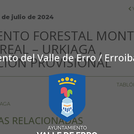
1 de julio de 2024
ENTO FORESTAL MONT
REAL – URKIAGA ,
to del Valle de Erro / Erroi
CIÓN PROVISIONAL
TABLÓ
KIAGA
AS RELACIONADAS