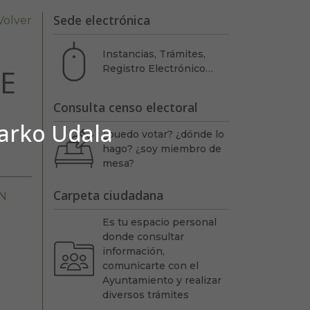
Sede electrónica
Volver
Instancias, Trámites,
E
Registro Electrónico…
Consulta censo electoral
barko Udala
¿puedo votar? ¿dónde lo
hago? ¿soy miembro de
mesa?
Carpeta ciudadana
N
Es tu espacio personal
donde consultar
información,
comunicarte con el
Ayuntamiento y realizar
diversos trámites