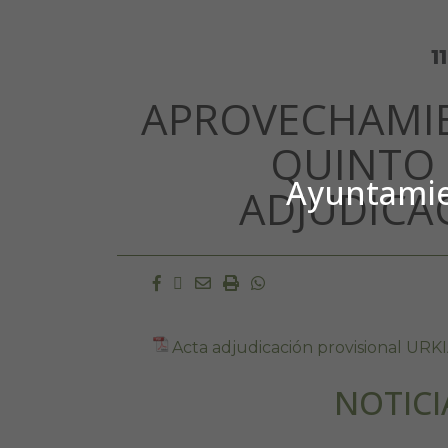
1
APROVECHAMI
QUINTO 
Ayuntamien
ADJUDICA
Facebook
Twitter
Email
Imprimir
Whatsapp
Acta adjudicación provisional UR
NOTICI