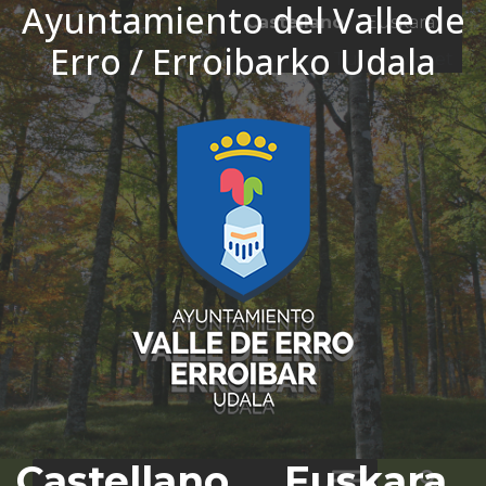
Ayuntamiento del Valle de
Ir al contenido
Castellano
Euskara
Erro / Erroibarko Udala
El tiempo - Tutiempo.net
Castellano
Euskara
Bus