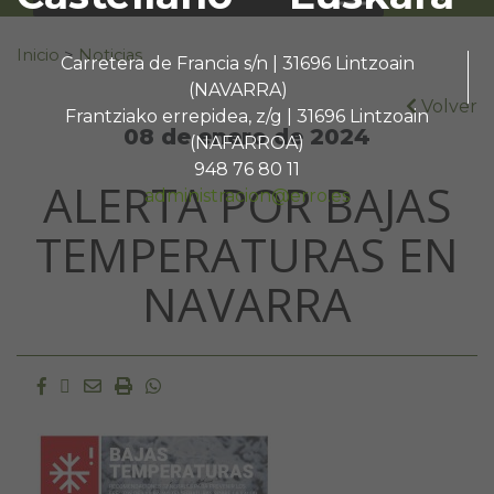
Buscar:
Inicio
>
Noticias
Carretera de Francia s/n | 31696 Lintzoain
(NAVARRA)
Volver
Frantziako errepidea, z/g | 31696 Lintzoain
08 de enero de 2024
(NAFARROA)
948 76 80 11
ALERTA POR BAJAS
administracion@erro.es
TEMPERATURAS EN
NAVARRA
Facebook
Twitter
Email
Imprimir
Whatsapp