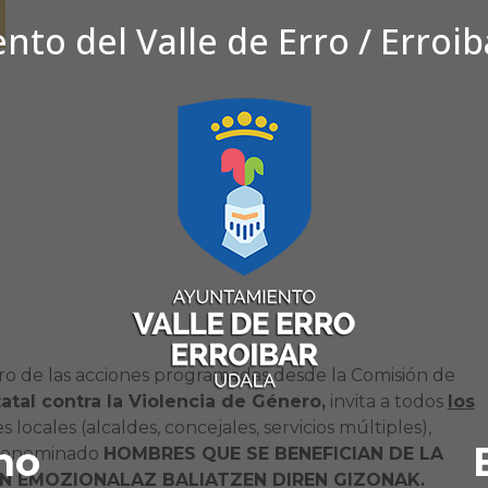
to del Valle de Erro / Erroi
 de las acciones programadas desde la Comisión de
atal contra la Violencia de Género,
invita a todos
los
locales (alcaldes, concejales, servicios múltiples),
no
r denominado
HOMBRES QUE SE BENEFICIAN DE LA
EN EMOZIONALAZ BALIATZEN DIREN GIZONAK.