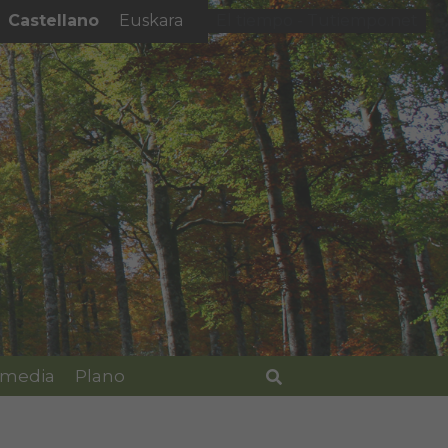
Castellano
Euskara
El tiempo - Tutiempo.net
imedia
Plano
Buscar