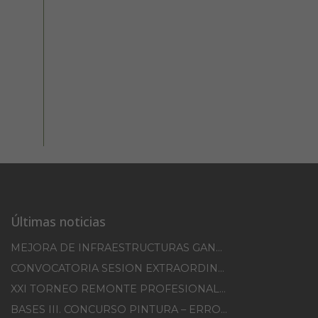
Últimas noticias
MEJORA DE INFRAESTRUCTURAS GANADERAS EN EL TM DE ERRO CAMPAÑA 2025-2026
CONVOCATORIA SESION EXTRAORDINARIA 30/07/2026
XXI TORNEO REMONTE PROFESIONAL COMUNIDAD FORAL NAVARRA
BASES III. CONCURSO PINTURA – ERROIBARKO EGUNA