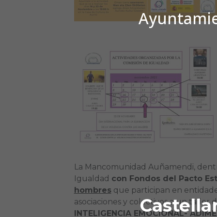
Ayuntamien
La Mancomunidad Auñamendi, dentro
Igualdad
con Fondos del Pacto Est
hombres
que participan en entidades 
Castella
asociaciones y colectivos a un talle
INTELIGENCIA EMOCIONAL- ADIM