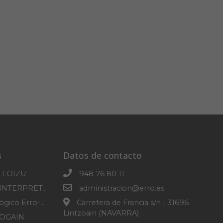
s
Datos de contacto
 LOIZU
948 76 80 11
CENTRO DE INTERPRETACION DE SOROGAIN
administracion@erro.es
Parque Micológico Erro-Roncesvalles
Carretera de Francia s/n | 31696
Lintzoain (NAVARRA)
ROGAIN