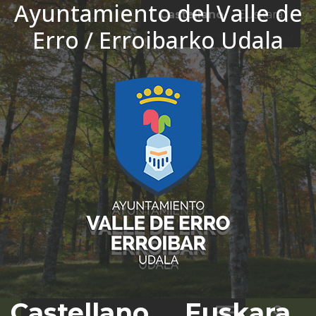
Ayuntamiento del Valle de
Ir al contenido
Castellano
Euskara
Erro / Erroibarko Udala
El tiempo - Tutiempo.net
Castellano
Euskara
Bus