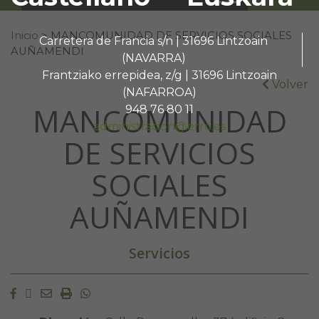
Buscar:
Inicio
>
MANCOMUNIDAD DE SERVICIOS SOCIALES
Carretera de Francia s/n | 31696 Lintzoain
AUÑAMENDI
(NAVARRA)
Frantziako errepidea, z/g | 31696 Lintzoain
Volver
(NAFARROA)
MANCOMUNIDAD
948 76 80 11
administracion@erro.es
DE SERVICIOS
SOCIALES
AUÑAMENDI
Servicios
Facebook
Twitter
Email
Imprimir
Whatsapp