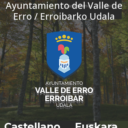
Ayuntamiento del Valle de
Ir al contenido
Castellano
Euskara
Erro / Erroibarko Udala
El tiempo - Tutiempo.net
Castellano
Euskara
Bus