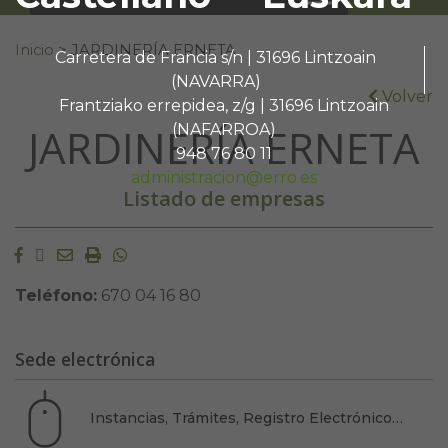
Buscar:
Inicio
>
JARDINERÍA ERNETA
Carretera de Francia s/n | 31696 Lintzoain
(NAVARRA)
Volver
Frantziako errepidea, z/g | 31696 Lintzoain
JARDINERÍA ERNETA
(NAFARROA)
948 76 80 11
administracion@erro.es
Listado de empresas
Facebook
Twitter
Email
Imprimir
Whatsapp
Teléfono:
670 04 16 80
Sede electrónica
Instancias, Trámites, Registro Electrónico…