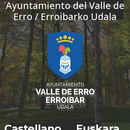
Ayuntamiento del Valle de
Ir al contenido
Castellano
Euskara
Erro / Erroibarko Udala
El tiempo - Tutiempo.net
Castellano
Euskara
Bus