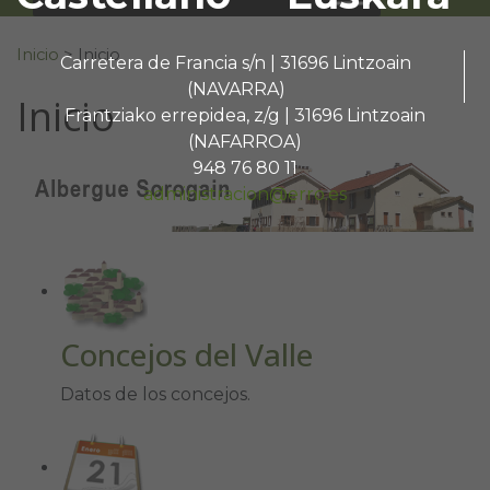
Buscar:
Inicio
>
Inicio
Carretera de Francia s/n | 31696 Lintzoain
(NAVARRA)
Inicio
Frantziako errepidea, z/g | 31696 Lintzoain
(NAFARROA)
948 76 80 11
administracion@erro.es
Concejos del Valle
Datos de los concejos.