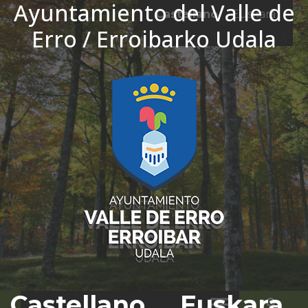
Ayuntamiento del Valle de
Ir al contenido
Castellano
Euskara
Erro / Erroibarko Udala
El tiempo - Tutiempo.net
Castellano
Euskara
Bus