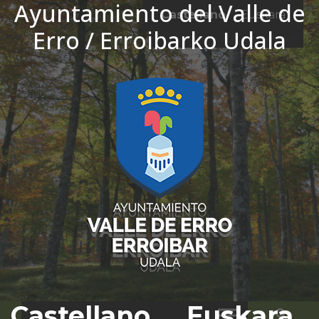
Ayuntamiento del Valle de
Ir al contenido
Castellano
Euskara
Erro / Erroibarko Udala
El tiempo - Tutiempo.net
Castellano
Euskara
Bus