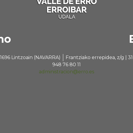
no
 31696 Lintzoain (NAVARRA)
Frantziako errepidea, z/g |
948 76 80 11
administracion@erro.es