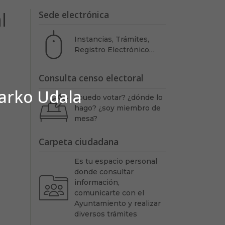
l
Sede electrónica
Instancias, Trámites,
Registro Electrónico…
Consulta censo electoral
barko Udala
¿puedo votar? ¿dónde lo
hago? ¿soy miembro de
mesa?
Carpeta ciudadana
Es tu espacio personal
donde consultar
información,
comunicarte con el
Ayuntamiento y realizar
diversos trámites