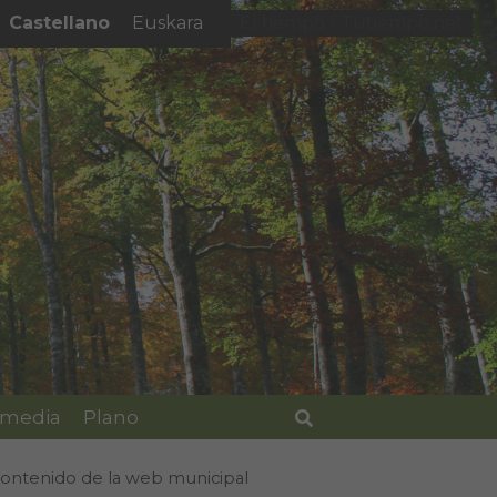
Castellano
Euskara
El tiempo - Tutiempo.net
imedia
Plano
Buscar
 contenido de la web municipal