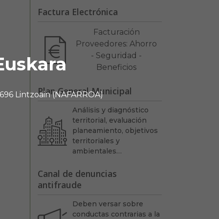
Factura Electrónica
Facturación
Proveedores: Ahorro
- Seguridad -
Euskara
Beneficios
Plan General Municipal
 31696 Lintzoain (NAFARROA)
Análisis y diagnóstico
territorial, evaluación
planeamiento, objetivos
territoriales y
ambientales…
Canal de denuncias
antifraude
Deben versar sobre
conductas contrarias a la