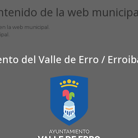
ontenido de la web municipa
en la web municipal.
pal.
to del Valle de Erro / Erroi