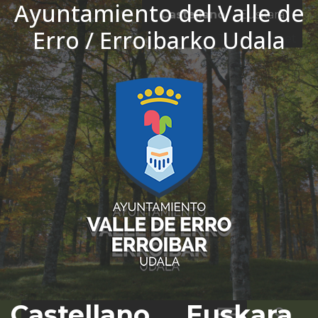
Ayuntamiento del Valle de
Ir al contenido
Castellano
Euskara
Erro / Erroibarko Udala
El tiempo - Tutiempo.net
Castellano
Euskara
Bus