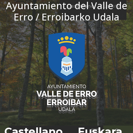
Ayuntamiento del Valle de
Ir al contenido
Castellano
Euskara
Erro / Erroibarko Udala
El tiempo - Tutiempo.net
Castellano
Euskara
Bus