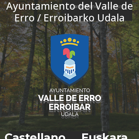
Ayuntamiento del Valle de
Ir al contenido
Castellano
Euskara
Erro / Erroibarko Udala
El tiempo - Tutiempo.net
Castellano
Euskara
Bus