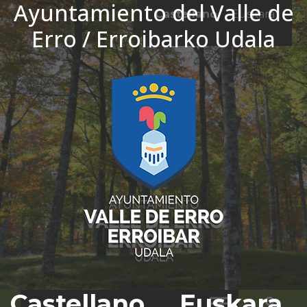
Ayuntamiento del Valle de
Ir al contenido
Castellano
Euskara
Erro / Erroibarko Udala
El tiempo - Tutiempo.net
Castellano
Euskara
Bus