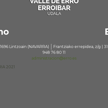
no
 31696 Lintzoain (NAVARRA)
Frantziako errepidea, z/g |
948 76 80 11
administracion@erro.es
IA 2021