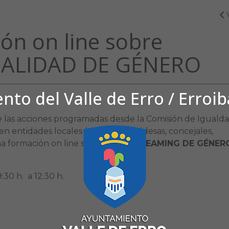
ón on line sobre
ALIDAD DE GÉNERO
to del Valle de Erro / Erroi
as acciones programadas desde la Comisión de Igualda
en entidades locales (alcaldes, alcaldesas, concejales,
una formación on line sobre
MAINSTREAMING DE GÉNER
:30 h. a 12:30 h.