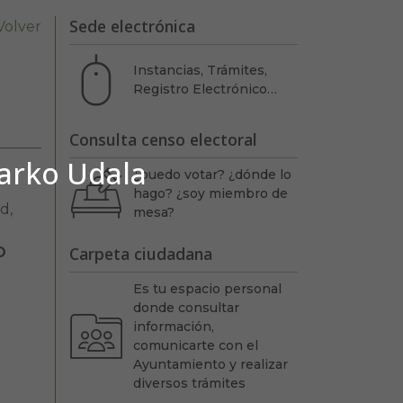
Sede electrónica
Volver
Instancias, Trámites,
Registro Electrónico…
Consulta censo electoral
barko Udala
¿puedo votar? ¿dónde lo
hago? ¿soy miembro de
d,
mesa?
Carpeta ciudadana
O
Es tu espacio personal
donde consultar
información,
comunicarte con el
Ayuntamiento y realizar
diversos trámites