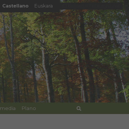
Castellano
Euskara
El tiempo - Tutiempo.net
imedia
Plano
Buscar