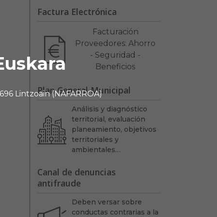
Factura Electrónica
Facturación
Proveedores: Ahorro
- Seguridad -
Euskara
Beneficios
Plan General Municipal
 31696 Lintzoain (NAFARROA)
Análisis y diagnóstico
territorial, evaluación
planeamiento, objetivos
territoriales y
ambientales…
Canal de denuncias
antifraude
Deben versar sobre
conductas contrarias a la