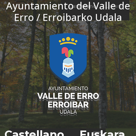
Ayuntamiento del Valle de
Ir al contenido
Castellano
Euskara
Erro / Erroibarko Udala
El tiempo - Tutiempo.net
Castellano
Euskara
Bus