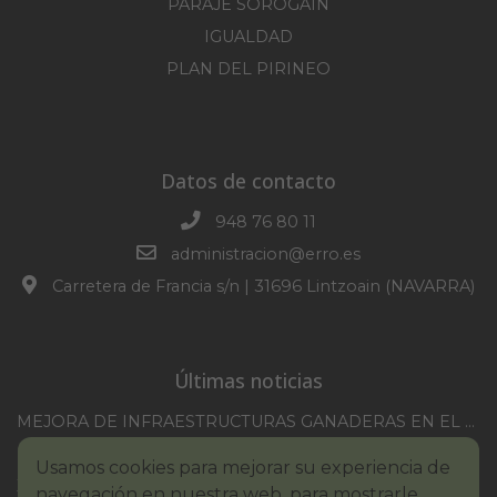
PARAJE SOROGAIN
IGUALDAD
PLAN DEL PIRINEO
Datos de contacto
948 76 80 11
administracion@erro.es
Carretera de Francia s/n | 31696 Lintzoain (NAVARRA)
Últimas noticias
MEJORA DE INFRAESTRUCTURAS GANADERAS EN EL TM DE ERRO CAMPAÑA 2025-2026
CONVOCATORIA SESION EXTRAORDINARIA 30/07/2026
Usamos cookies para mejorar su experiencia de
XXI TORNEO REMONTE PROFESIONAL COMUNIDAD FORAL NAVARRA
navegación en nuestra web, para mostrarle