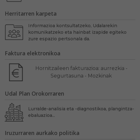
Herritarren karpeta
Informazioa kontsultatzeko, Udalarekin
komunikatzeko eta hainbat izapide egiteko
zure espazio pertsonala da.
Faktura elektronikoa
Hornitzaileen fakturazioa: aurrezkia -
Segurtasuna - Mozkinak
Udal Plan Orokorraren
Lurralde-analisia eta -diagnostikoa, plangintza-
ebaluazioa...
Iruzurraren aurkako politika