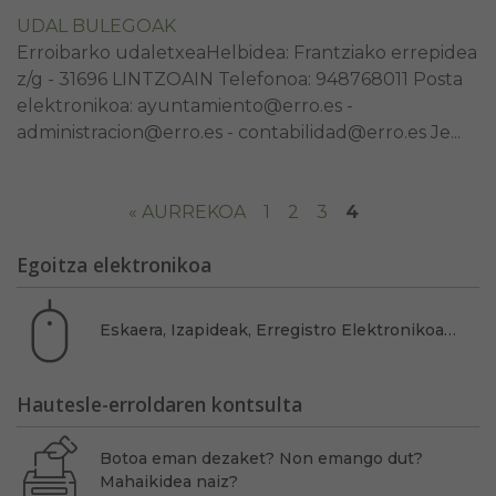
UDAL BULEGOAK
Erroibarko udaletxeaHelbidea: Frantziako errepidea
z/g - 31696 LINTZOAIN Telefonoa: 948768011 Posta
elektronikoa: ayuntamiento@erro.es -
administracion@erro.es - contabilidad@erro.es Je...
« AURREKOA
1
2
3
4
Egoitza elektronikoa
Eskaera, Izapideak, Erregistro Elektronikoa…
Hautesle-erroldaren kontsulta
Botoa eman dezaket? Non emango dut?
Mahaikidea naiz?