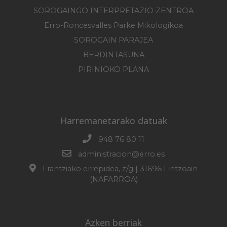
SOROGAINGO INTERPRETAZIO ZENTROA
Erro-Roncesvalles Parke Mikologikoa
SOROGAIN PARAJEA
BERDINTASUNA
PIRINIOKO PLANA
Harremanetarako datuak
948 76 80 11
administracion@erro.es
Frantziako errepidea, z/g | 31696 Lintzoain
(NAFARROA)
Azken berriak