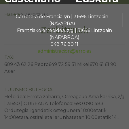
Search for:
Hasiera
>
Zerbitzuak
Carretera de Francia s/n | 31696 Lintzoain
(NAVARRA)
Zerbitzuak
Frantziako errepidea, z/g | 31696 Lintzoain
(NAFARROA)
948 76 80 11
administracion@erro.es
TAXI
609 43 62 26 Pedro649 72 59 51 Mikel670 61 61 90
Asier
TURISMO BULEGOA
Helbidea: Errota zaharra, Orreagako Ama karrika, z/g
| 31650 | ORREAGA Telefonoa: 690 090 483
Ordutegia: igandetik ostegunera 10:00etatik
14:00etara. ostiral eta larunbatetan 10:00etatik 14...