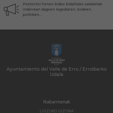
Postontzi honen bidez bidalitako salaketak
indarrean dagoen legediaren, kodeen,
politiken...
Ayuntamiento del Valle de Erro / Erroibarko
Udala
Nabarmenak
LOIZUKO GIZONA