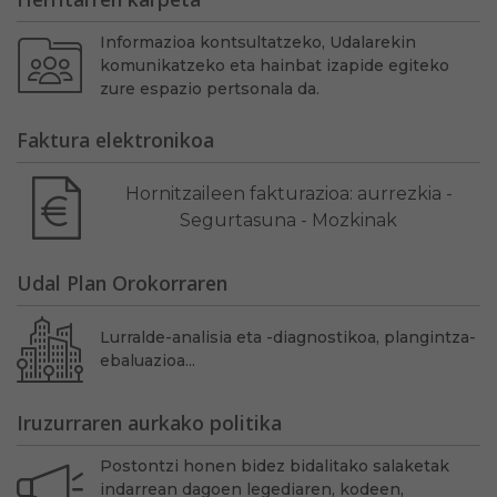
Informazioa kontsultatzeko, Udalarekin
komunikatzeko eta hainbat izapide egiteko
zure espazio pertsonala da.
Faktura elektronikoa
Hornitzaileen fakturazioa: aurrezkia -
Segurtasuna - Mozkinak
Udal Plan Orokorraren
Lurralde-analisia eta -diagnostikoa, plangintza-
ebaluazioa...
Iruzurraren aurkako politika
Postontzi honen bidez bidalitako salaketak
indarrean dagoen legediaren, kodeen,