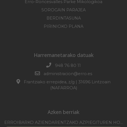
Erro-Roncesvalles Parke Mikologikoa
SOROGAIN PARAJEA
BERDINTASUNA
PIRINIOKO PLANA
Harremanetarako datuak
948 76 80 11
administracion@erro.es
Frantziako errepidea, z/g | 31696 Lintzoain
(NAFARROA)
Azken berriak
ERROIBARKO AZIENDARENTZAKO AZPIEGITUREN HOBEKUNTZA 2025-2026 KANPAINA