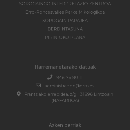
SOROGAINGO INTERPRETAZIO ZENTROA
Erro-Roncesvalles Parke Mikologikoa
SOROGAIN PARAJEA
BERDINTASUNA
PIRINIOKO PLANA
Harremanetarako datuak
948 76 80 11
administracion@erro.es
Frantziako errepidea, z/g | 31696 Lintzoain
(NAFARROA)
Azken berriak