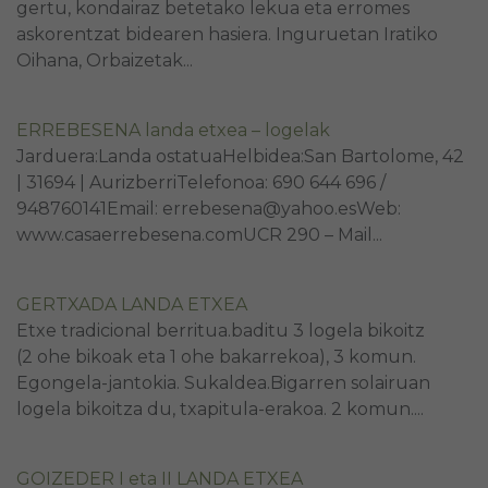
gertu, kondairaz betetako lekua eta erromes
askorentzat bidearen hasiera. Inguruetan Iratiko
Oihana, Orbaizetak...
ERREBESENA landa etxea – logelak
Jarduera:Landa ostatuaHelbidea:San Bartolome, 42
| 31694 | AurizberriTelefonoa: 690 644 696 /
948760141Email: errebesena@yahoo.esWeb:
www.casaerrebesena.comUCR 290 – Mail...
GERTXADA LANDA ETXEA
Etxe tradicional berritua.baditu 3 logela bikoitz
(2 ohe bikoak eta 1 ohe bakarrekoa), 3 komun.
Egongela-jantokia. Sukaldea.Bigarren solairuan
logela bikoitza du, txapitula-erakoa. 2 komun....
GOIZEDER I eta II LANDA ETXEA