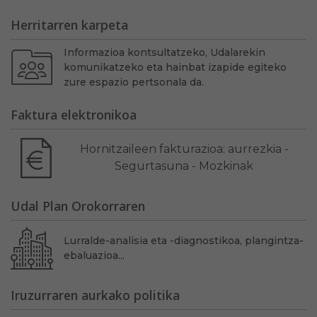
Herritarren karpeta
Informazioa kontsultatzeko, Udalarekin
komunikatzeko eta hainbat izapide egiteko
zure espazio pertsonala da.
Faktura elektronikoa
Hornitzaileen fakturazioa: aurrezkia -
Segurtasuna - Mozkinak
Udal Plan Orokorraren
Lurralde-analisia eta -diagnostikoa, plangintza-
ebaluazioa...
Iruzurraren aurkako politika