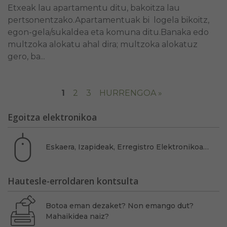
Etxeak lau apartamentu ditu, bakoitza lau
pertsonentzako.Apartamentuak bi logela bikoitz,
egon-gela/sukaldea eta komuna ditu.Banaka edo
multzoka alokatu ahal dira; multzoka alokatuz
gero, ba...
1
2
3
HURRENGOA »
Egoitza elektronikoa
Eskaera, Izapideak, Erregistro Elektronikoa…
Hautesle-erroldaren kontsulta
Botoa eman dezaket? Non emango dut?
Mahaikidea naiz?