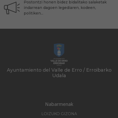
Postontzi honen bidez bidalitako salaketak
indarrean dagoen legediaren, kodeen,
politiken...
Ayuntamiento del Valle de Erro / Erroibarko
Udala
Nabarmenak
LOIZUKO GIZONA