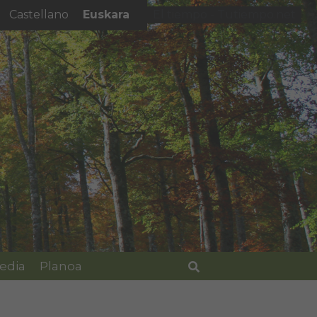
Euskara
Castellano
El tiempo - Tutiempo.net
edia
Planoa
Bilatu