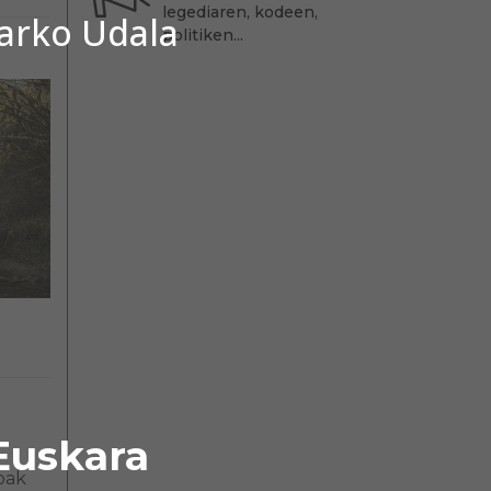
legediaren, kodeen,
barko Udala
politiken...
Euskara
oak