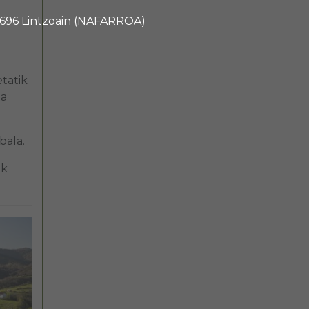
 31696 Lintzoain (NAFARROA)
etatik
ta
bala.
ek