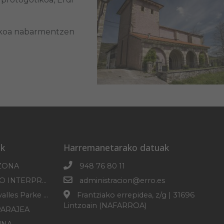
nikoa nabarmentzen
k
Harremanetarako datuak
ZONA
948 76 80 11
SOROGAINGO INTERPRETAZIO ZENTROA
administracion@erro.es
Erro-Roncesvalles Parke Mikologikoa
Frantziako errepidea, z/g | 31696
Lintzoain (NAFARROA)
PARAJEA