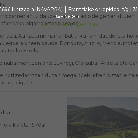
ira
 31696 Lintzoain (NAVARRA)
Frantziako errepidea, z/g |
rroibarren anitz daude. Izan ere, adibide gehien dituen
948 76 80 11
afarroako bigarren zonaldea da
administracion@erro.es
ehazki, Aurizberrin hamar bat trikuharri daude, eta hori
au egoera onean daude: Dondoro, Artzilo, Mendiaundi e
aratzeko Erreka
 nabarmentzen dira: Ezkiregi, Oiarzabal, Ardaitz eta Gar
e hori zedarritzen duten megalitoek lehen biztanle hai
katzen digute.
dira:
n eraikia eta 1970an