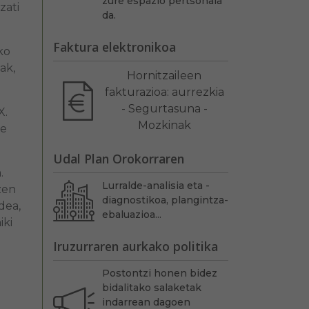
zure espazio pertsonala
zati
da.
Faktura elektronikoa
ko
ak,
Hornitzaileen
fakturazioa: aurrezkia
- Segurtasuna -
X.
Mozkinak
de
Udal Plan Orokorraren
.
Lurralde-analisia eta -
zen
diagnostikoa, plangintza-
dea,
ebaluazioa...
iki
Iruzurraren aurkako politika
Postontzi honen bidez
bidalitako salaketak
indarrean dagoen