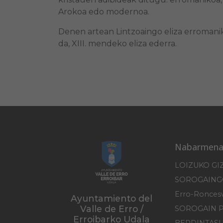
Arokoa edo modernoa.
Denen artean Lintzoaingo eliza erroma
da, XIII. mendeko eliza ederra.
Nabarmena
LOIZUKO GI
Ayuntamiento del
Valle de Erro /
SOROGAIN 
Erroibarko Udala