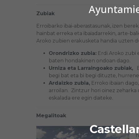
Ayuntamien
Zubiak
Erroibarko ibai-aberastasunak, izen berek
hainbat erreka eta ibaiadarrekin, arte-bal
Aroko zubien erakusketa handia uzten d
Orondrizko zubia:
Erdi Aroko zubi e
baten hondakinen ondoan dago.
Urniza eta Larraingoako zubiak,
Er
begi bat eta bi begi dituzte, hurren
Ardaizko zubia,
Erroko ibaian dago
arroilan. Zintzur hori oinez zeharka
eskalada ere egin daiteke.
Megalitoak
Castella
T
h