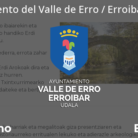
to del Valle de Erro / Erroi
o ibaiarekin eta
io handiko Erdi
u.
derra, errota zahar
di Arokoak dira eta
ez hurren.
, Txintxurrimearko
 daiteke eta bertan
no
rikuharriak eta megalitoak giza presentziaren eta
istoriaurreko erritualen lekuko eta adierazle arkeologik