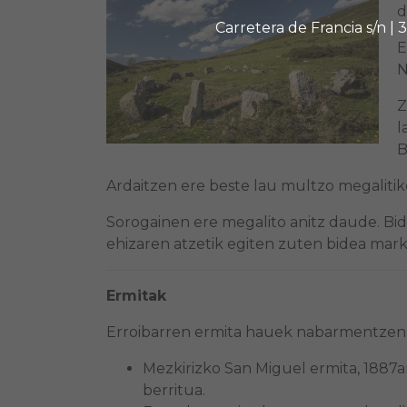
d
Carretera de Francia s/n |
E
N
Z
l
B
Ardaitzen ere beste lau multzo megalitiko
Sorogainen ere megalito anitz daude. Bid
ehizaren atzetik egiten zuten bidea mar
Ermitak
Erroibarren ermita hauek nabarmentzen 
Mezkirizko San Miguel ermita, 1887a
berritua.