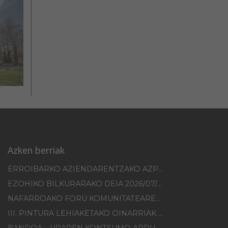
Azken berriak
ERROIBARKO AZIENDARENTZAKO AZPIEGITUREN HOBEKUNTZA 2025-2026 KANPAINA
EZOHIKO BILKURARAKO DEIA 2026/07/30
NAFARROAKO FORU KOMUNITATEAREN XXI. ERREMONTE PROFESIONALEKO TXAPELKETA
III. PINTURA LEHIAKETAKO OINARRIAK – ERROIBARKO EGUNA