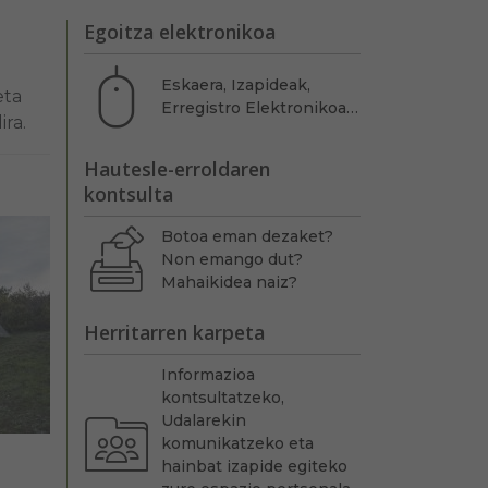
Egoitza elektronikoa
Eskaera, Izapideak,
eta
Erregistro Elektronikoa…
ira.
Hautesle-erroldaren
kontsulta
Botoa eman dezaket?
Non emango dut?
Mahaikidea naiz?
Herritarren karpeta
Informazioa
kontsultatzeko,
Udalarekin
komunikatzeko eta
hainbat izapide egiteko