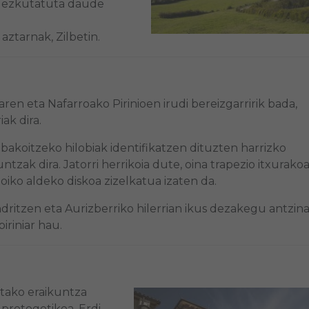
i ezkutatuta daude
ztarnak, Zilbetin.
aren eta Nafarroako Pirinioen irudi bereizgarririk bada,
iak dira.
bakoitzeko hilobiak identifikatzen dituzten harrizko
ntzak dira. Jatorri herrikoia dute, oina trapezio itxurako
oiko aldeko diskoa zizelkatua izaten da.
dritzen eta Aurizberriko hilerrian ikus dezakegu antzin
piriniar hau.
otako eraikuntza
 protogotikoa, Erdi