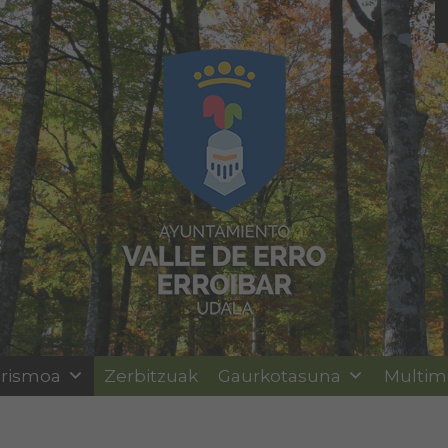
rismoa
Zerbitzuak
Gaurkotasuna
Multim