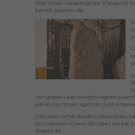
Bide honek Caesaraugusta (Zaragoza) eta
batetik pasatzen da.
G
z
e
O
m
b
S
M
h
non grabatu edo margotu egiten zuten hu
edo konpontzeko agintzen zuen enperad
Galtzadan zehar dauden miliarioetako ba
Kontzejuaren Etxean (Erroibar) eta bat 
doakoa da.