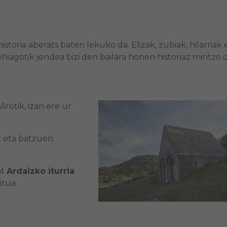
storia aberats baten lekuko da. Elizak, zubiak, hilarriak 
hiagotik jendea bizi den bailara honen historiaz mintzo d
Arotik, izan ere ur
ak eta batzuen
at
Ardaizko iturria
itua.