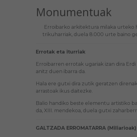
Monumentuak
Erroibarko arkitektura milaka urteko hi
trikuharriak, duela 8.000 urte baino ge
Errotak eta iturriak
Erroibarren errotak ugariak izan dira Erdi 
anitz duen ibarra da.
Hala ere gutxi dira zutik geratzen diren
arrastoak ikus daitezke.
Balio handiko beste elementu artistiko b
da, XIII. mendekoa, duela gutxi zaharberr
GALTZADA ERROMATARRA
(Miliarioak)