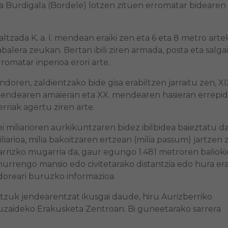
 Burdigala (Bordele) lotzen zituen erromatar bidearen 
altzada K. a. I. mendean eraiki zen eta 6 eta 8 metro arte
abalera zeukan. Bertan ibili ziren armada, posta eta salgai
rromatar inperioa erori arte.
ndoren, zaldientzako bide gisa erabiltzen jarraitu zen, XI
endearen amaieran eta XX. mendearen hasieran errepi
erriak agertu ziren arte.
ei miliarioren aurkikuntzaren bidez ibilbidea baieztatu da
iliarioa, milia bakoitzaren ertzean (milia passum) jartzen 
arrizko mugarria da, gaur egungo 1.481 metroren balioki
rrengo mansio edo civitetarako distantzia edo hura era
oreari buruzko informazioa
tzuk jendearentzat ikusgai daude, hiru Aurizberriko
Luzaideko Erakusketa Zentroan. Bi guneetarako sarrera