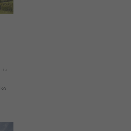
a da
ako