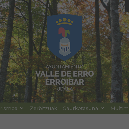
rismoa
Zerbitzuak
Gaurkotasuna
Multim