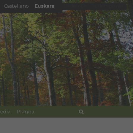
Euskara
Castellano
El tiempo - Tutiempo.net
edia
Planoa
Bilatu