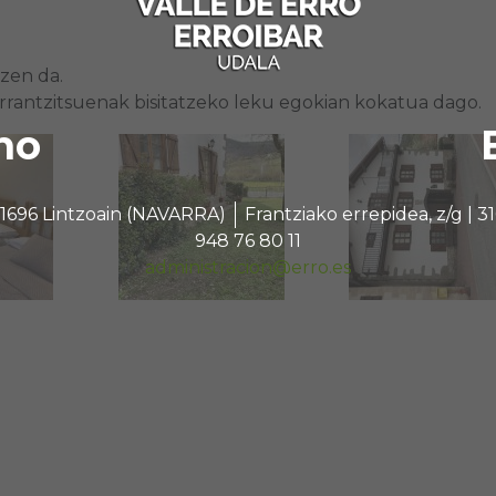
zen da.
rrantzitsuenak bisitatzeko leku egokian kokatua dago.
no
 31696 Lintzoain (NAVARRA)
Frantziako errepidea, z/g |
948 76 80 11
administracion@erro.es