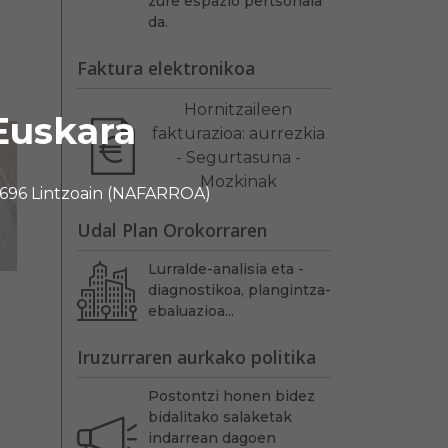
zure espazio pertsonala
da.
Faktura elektronikoa
Hornitzaileen
Euskara
fakturazioa: aurrezkia
- Segurtasuna -
Mozkinak
 31696 Lintzoain (NAFARROA)
Udal Plan Orokorraren
Lurralde-analisia eta -
diagnostikoa, plangintza-
ebaluazioa...
Iruzurraren aurkako politika
Postontzi honen bidez
bidalitako salaketak
indarrean dagoen