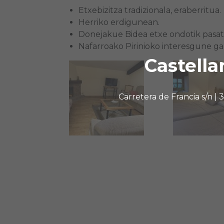
Etxebizitza tradizionala, eraberritua.
Herriko erdigunean.
Donejakue Bidea etxe ondotik pasat
Nafarroako Pirinioko interesgune ga
Castella
Carretera de Francia s/n |