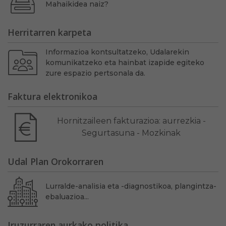
Mahaikidea naiz?
Herritarren karpeta
Informazioa kontsultatzeko, Udalarekin
komunikatzeko eta hainbat izapide egiteko
zure espazio pertsonala da.
Faktura elektronikoa
Hornitzaileen fakturazioa: aurrezkia -
Segurtasuna - Mozkinak
Udal Plan Orokorraren
Lurralde-analisia eta -diagnostikoa, plangintza-
ebaluazioa...
Iruzurraren aurkako politika