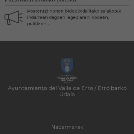
Postontzi honen bidez bidalitako salaketak
indarrean dagoen legediaren, kodeen,
politiken...
Ayuntamiento del Valle de Erro / Erroibarko
Udala
Nabarmenak