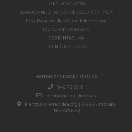
LOIZUKO GIZONA
SOROGAINGO INTERPRETAZIO ZENTROA
Erro-Roncesvalles Parke Mikologikoa
SOROGAIN PARAJEA
BERDINTASUNA
PIRINIOKO PLANA
Harremanetarako datuak
948 76 80 11
administracion@erro.es
Frantziako errepidea, z/g | 31696 Lintzoain
(NAFARROA)