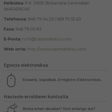
Helbidea:
P.K. 31695 Bizkarreta-Gerendiain
(NAFARROA)
Telefonoa:
948 79 04 29 / 669 75 55 63
Faxa:
948 79 03 82
E-Posta:
ruth@casamaitetxu.com
Web orria:
http://www.casamaitetxu.com
Egoitza elektronikoa
Eskaera, Izapideak, Erregistro Elektronikoa…
Hautesle-erroldaren kontsulta
Botoa eman dezaket? Non emango dut?