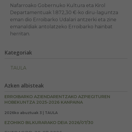
Nafarroako Gobernuko Kultura eta Kirol
Departamentuak 1.872,30 €-ko diru-laguntza
eman dio Erroibarko Udalari antzerki eta zine
emanaldiak antolatzeko Erroibarko hainbat
herritan.
Kategoriak
TAULA
Azken albisteak
ERROIBARKO AZIENDARENTZAKO AZPIEGITUREN
HOBEKUNTZA 2025-2026 KANPAINA
2026ko abuztuak 3 | TAULA
EZOHIKO BILKURARAKO DEIA 2026/07/30