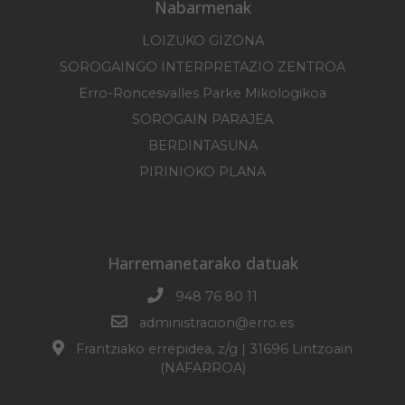
Nabarmenak
LOIZUKO GIZONA
SOROGAINGO INTERPRETAZIO ZENTROA
Erro-Roncesvalles Parke Mikologikoa
SOROGAIN PARAJEA
BERDINTASUNA
PIRINIOKO PLANA
Harremanetarako datuak
948 76 80 11
administracion@erro.es
Frantziako errepidea, z/g | 31696 Lintzoain
(NAFARROA)