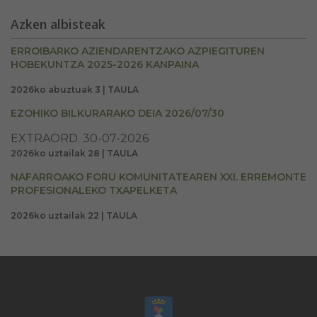
Azken albisteak
ERROIBARKO AZIENDARENTZAKO AZPIEGITUREN
HOBEKUNTZA 2025-2026 KANPAINA
2026ko abuztuak 3 | TAULA
EZOHIKO BILKURARAKO DEIA 2026/07/30
EXTRAORD. 30-07-2026
2026ko uztailak 28 | TAULA
NAFARROAKO FORU KOMUNITATEAREN XXI. ERREMONTE
PROFESIONALEKO TXAPELKETA
2026ko uztailak 22 | TAULA