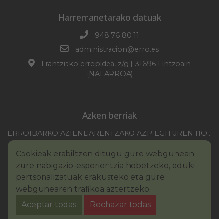
Harremanetarako datuak
948 76 80 11
administracion@erro.es
Frantziako errepidea, z/g | 31696 Lintzoain
(NAFARROA)
Azken berriak
ERROIBARKO AZIENDARENTZAKO AZPIEGITUREN HOBEKUNTZA 2025-2026 KANPAINA
EZOHIKO BILKURARAKO DEIA 2026/07/30
Cookieak erabiltzen ditugu gure webgunean
NAFARROAKO FORU KOMUNITATEAREN XXI. ERREMONTE PROFESIONALEKO TXAPELKETA
zure nabigazio-esperientzia hobetzeko, eduki
III. PINTURA LEHIAKETAKO OINARRIAK – ERROIBARKO EGUNA
pertsonalizatuak erakusteko eta gure
webgunearen trafikoa aztertzeko.
BANDOA – URAREN KONTSUMO ARDURATSUA
Aceptar todas
Rechazar todas
2026KO IBILGAILUEN GAINEKO ZERGA