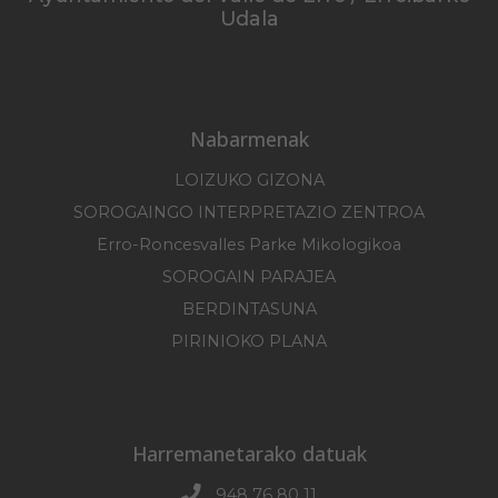
Udala
Nabarmenak
LOIZUKO GIZONA
SOROGAINGO INTERPRETAZIO ZENTROA
Erro-Roncesvalles Parke Mikologikoa
SOROGAIN PARAJEA
BERDINTASUNA
PIRINIOKO PLANA
Harremanetarako datuak
948 76 80 11