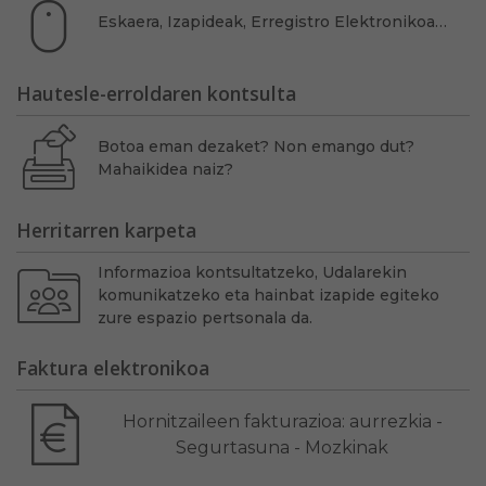
Eskaera, Izapideak, Erregistro Elektronikoa…
Hautesle-erroldaren kontsulta
Botoa eman dezaket? Non emango dut?
Mahaikidea naiz?
Herritarren karpeta
Informazioa kontsultatzeko, Udalarekin
komunikatzeko eta hainbat izapide egiteko
zure espazio pertsonala da.
Faktura elektronikoa
Hornitzaileen fakturazioa: aurrezkia -
Segurtasuna - Mozkinak