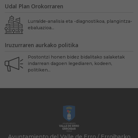
Udal Plan Orokorraren
Lurralde-analisia eta -diagnostikoa, plangintza-
ebaluazioa...
Iruzurraren aurkako politika
Postontzi honen bidez bidalitako salaketak
indarrean dagoen legediaren, kodeen,
politiken...
Ayuntamiento del Valle de Erro / Erroibarko