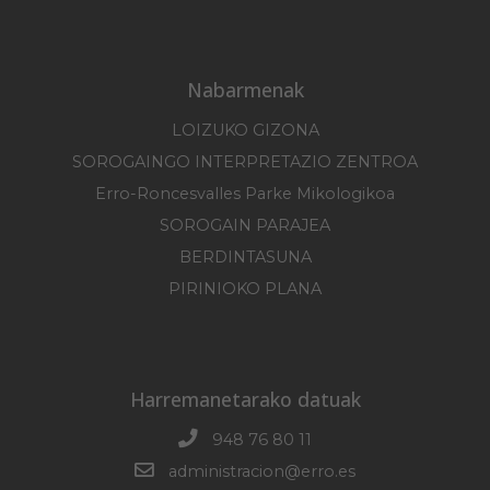
Nabarmenak
LOIZUKO GIZONA
SOROGAINGO INTERPRETAZIO ZENTROA
Erro-Roncesvalles Parke Mikologikoa
SOROGAIN PARAJEA
BERDINTASUNA
PIRINIOKO PLANA
Harremanetarako datuak
948 76 80 11
administracion@erro.es