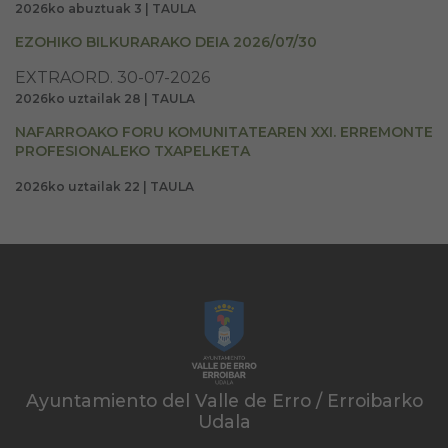
2026ko abuztuak 3 | TAULA
EZOHIKO BILKURARAKO DEIA 2026/07/30
EXTRAORD. 30-07-2026
2026ko uztailak 28 | TAULA
NAFARROAKO FORU KOMUNITATEAREN XXI. ERREMONTE
PROFESIONALEKO TXAPELKETA
2026ko uztailak 22 | TAULA
Ayuntamiento del Valle de Erro / Erroibarko
Udala