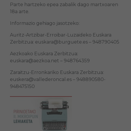
Parte hartzeko epea zabalik dago martxoaren
18a arte.
Informazio gehiago jasotzeko:
Auritz-Artzibar-Erroibar-Luzaideko Euskara
Zerbitzua: euskara@burguete.es – 948790405
Aezkoako Euskara Zerbitzua:
euskara@aezkoa.net – 948764359
Zaraitzu-Erronkariko Euskara Zerbitzua:
euskera@vallederoncal.es – 948890580-
948475150