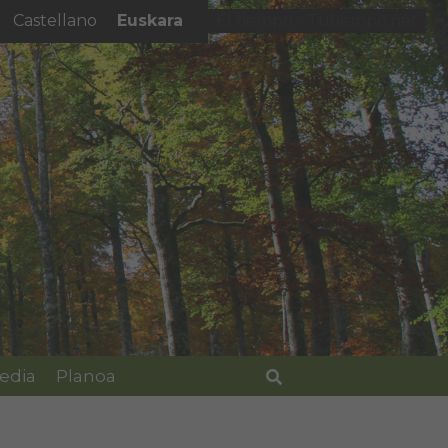
Euskara
Castellano
El tiempo - Tutiempo.net
edia
Planoa
Bilatu