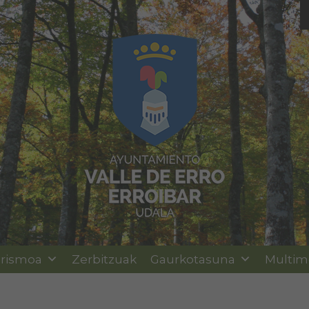
rismoa
Zerbitzuak
Gaurkotasuna
Multim