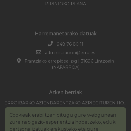
PIRINIOKO PLANA
Harremanetarako datuak
948 76 80 11
administracion@erro.es
Frantziako errepidea, z/g | 31696 Lintzoain
(NAFARROA)
Azken berriak
ERROIBARKO AZIENDARENTZAKO AZPIEGITUREN HOBEKUNTZA 2025-2026 KANPAINA
EZOHIKO BILKURARAKO DEIA 2026/07/30
Cookieak erabiltzen ditugu gure webgunean
NAFARROAKO FORU KOMUNITATEAREN XXI. ERREMONTE PROFESIONALEKO TXAPELKETA
zure nabigazio-esperientzia hobetzeko, eduki
III. PINTURA LEHIAKETAKO OINARRIAK – ERROIBARKO EGUNA
pertsonalizatuak erakusteko eta gure