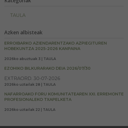
Kategoriak
TAULA
Azken albisteak
ERROIBARKO AZIENDARENTZAKO AZPIEGITUREN
HOBEKUNTZA 2025-2026 KANPAINA
2026ko abuztuak 3 | TAULA
EZOHIKO BILKURARAKO DEIA 2026/07/30
EXTRAORD. 30-07-2026
2026ko uztailak 28 | TAULA
NAFARROAKO FORU KOMUNITATEAREN XXI. ERREMONTE
PROFESIONALEKO TXAPELKETA
2026ko uztailak 22 | TAULA