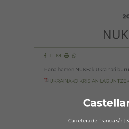
2
NUK
Facebook
Twitter
Email
Imprimir
Whatsapp
Hona hemen NUKFak Ukrainari buruz 
UKRAINAKO KRISIAN LAGUNTZ
Castella
Carretera de Francia s/n |