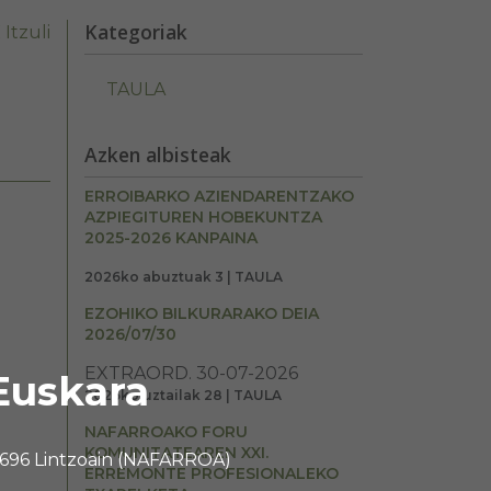
Kategoriak
Itzuli
TAULA
Azken albisteak
ERROIBARKO AZIENDARENTZAKO
AZPIEGITUREN HOBEKUNTZA
2025-2026 KANPAINA
2026ko abuztuak 3 | TAULA
EZOHIKO BILKURARAKO DEIA
2026/07/30
EXTRAORD. 30-07-2026
Euskara
2026ko uztailak 28 | TAULA
NAFARROAKO FORU
KOMUNITATEAREN XXI.
 31696 Lintzoain (NAFARROA)
ERREMONTE PROFESIONALEKO