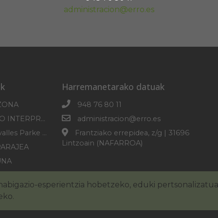
administracion@erro.es
k
Harremanetarako datuak
ZONA
948 76 80 11
SOROGAINGO INTERPRETAZIO ZENTROA
administracion@erro.es
Erro-Roncesvalles Parke Mikologikoa
Frantziako errepidea, z/g | 31696
Lintzoain (NAFARROA)
PARAJEA
UNA
PLANA
abigazio-esperientzia hobetzeko, eduki pertsonalizatu
eko.
zko oharra
Cookie-en politika
Irisgarritasuna
Pribatuta