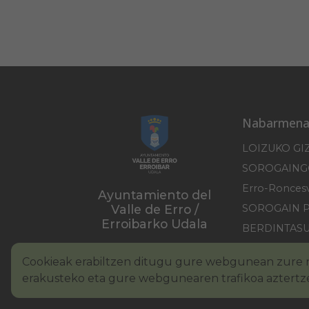
Nabarmena
LOIZUKO GI
Ayuntamiento del
Valle de Erro /
SOROGAIN 
Erroibarko Udala
BERDINTAS
PIRINIOKO 
Cookieak erabiltzen ditugu gure webgunean zure n
erakusteko eta gure webgunearen trafikoa aztertz
Lege