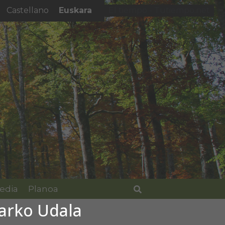
Euskara
Castellano
El tiempo - Tutiempo.net
edia
Planoa
Bilatu
barko Udala