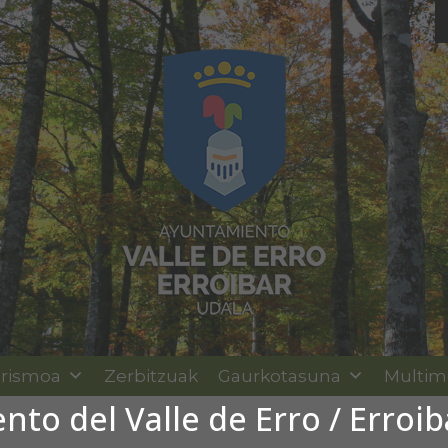
rismoa
Zerbitzuak
Gaurkotasuna
Multim
to del Valle de Erro / Erroi