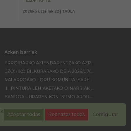
TXAPELKETA
2026ko uztailak 22 | TAULA
Azken berriak
ERROIBARKO AZIENDARENTZAKO AZPIEGITUREN HOBEKUNTZA 2025-2026 KANPAINA
EZOHIKO BILKURARAKO DEIA 2026/07/30
NAFARROAKO FORU KOMUNITATEAREN XXI. ERREMONTE PROFESIONALEKO TXAPELKETA
III. PINTURA LEHIAKETAKO OINARRIAK – ERROIBARKO EGUNA
BANDOA – URAREN KONTSUMO ARDURATSUA
2026KO IBILGAILUEN GAINEKO ZERGA
ak
Aceptar todas
Rechazar todas
Configurar
sun-abisua