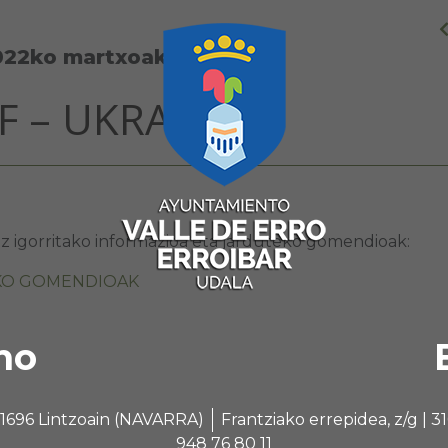
022ko martxoak 8
F – UKRAINIA
igorritako informazioa eta jarduteko gomendioak:
EKO GOMENDIOAK
no
 31696 Lintzoain (NAVARRA)
Frantziako errepidea, z/g |
948 76 80 11