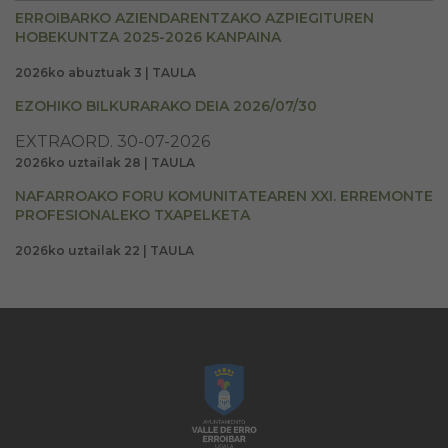
ERROIBARKO AZIENDARENTZAKO AZPIEGITUREN
HOBEKUNTZA 2025-2026 KANPAINA
2026ko abuztuak 3 | TAULA
EZOHIKO BILKURARAKO DEIA 2026/07/30
EXTRAORD. 30-07-2026
2026ko uztailak 28 | TAULA
NAFARROAKO FORU KOMUNITATEAREN XXI. ERREMONTE
PROFESIONALEKO TXAPELKETA
2026ko uztailak 22 | TAULA