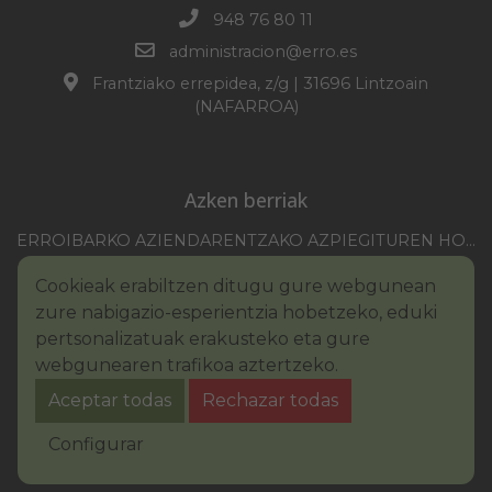
948 76 80 11
administracion@erro.es
Frantziako errepidea, z/g | 31696 Lintzoain
(NAFARROA)
Azken berriak
ERROIBARKO AZIENDARENTZAKO AZPIEGITUREN HOBEKUNTZA 2025-2026 KANPAINA
EZOHIKO BILKURARAKO DEIA 2026/07/30
Cookieak erabiltzen ditugu gure webgunean
NAFARROAKO FORU KOMUNITATEAREN XXI. ERREMONTE PROFESIONALEKO TXAPELKETA
zure nabigazio-esperientzia hobetzeko, eduki
III. PINTURA LEHIAKETAKO OINARRIAK – ERROIBARKO EGUNA
pertsonalizatuak erakusteko eta gure
webgunearen trafikoa aztertzeko.
BANDOA – URAREN KONTSUMO ARDURATSUA
Aceptar todas
Rechazar todas
2026KO IBILGAILUEN GAINEKO ZERGA
Legezko oharra
Cookie-en politika
Configurar
Irisgarritasuna
Pribatutasun-abisua