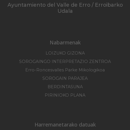
Ayuntamiento del Valle de Erro / Erroibarko
Udala
Nabarmenak
LOIZUKO GIZONA
SOROGAINGO INTERPRETAZIO ZENTROA
Erro-Roncesvalles Parke Mikologikoa
SOROGAIN PARAJEA
BERDINTASUNA
PIRINIOKO PLANA
Harremanetarako datuak