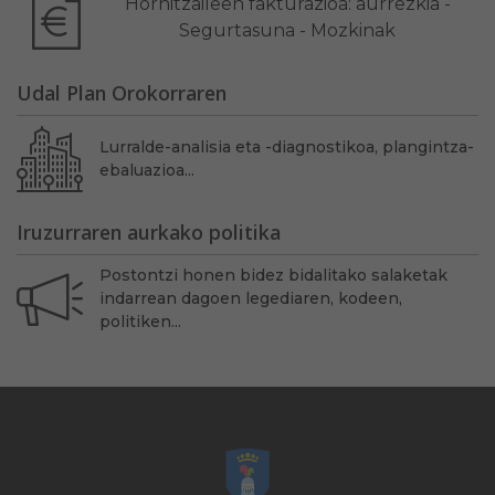
Hornitzaileen fakturazioa: aurrezkia -
Segurtasuna - Mozkinak
Udal Plan Orokorraren
Lurralde-analisia eta -diagnostikoa, plangintza-
ebaluazioa...
Iruzurraren aurkako politika
Postontzi honen bidez bidalitako salaketak
indarrean dagoen legediaren, kodeen,
politiken...