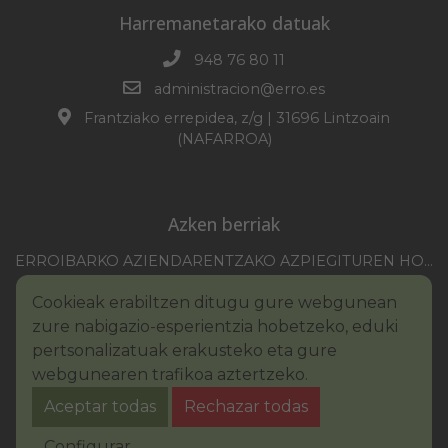
Harremanetarako datuak
948 76 80 11
administracion@erro.es
Frantziako errepidea, z/g | 31696 Lintzoain
(NAFARROA)
Azken berriak
ERROIBARKO AZIENDARENTZAKO AZPIEGITUREN HOBEKUNTZA 2025-2026 KANPAINA
EZOHIKO BILKURARAKO DEIA 2026/07/30
Cookieak erabiltzen ditugu gure webgunean
NAFARROAKO FORU KOMUNITATEAREN XXI. ERREMONTE PROFESIONALEKO TXAPELKETA
zure nabigazio-esperientzia hobetzeko, eduki
III. PINTURA LEHIAKETAKO OINARRIAK – ERROIBARKO EGUNA
pertsonalizatuak erakusteko eta gure
webgunearen trafikoa aztertzeko.
BANDOA – URAREN KONTSUMO ARDURATSUA
Aceptar todas
Rechazar todas
2026KO IBILGAILUEN GAINEKO ZERGA
Legezko oharra
Cookie-en politika
Configurar