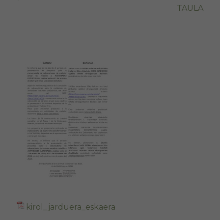
TAULA
kirol_jarduera_eskaera