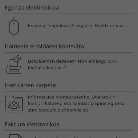
Egoitza elektronikoa
Eskaera, Izapideak, Erregistro Elektronikoa…
Hautesle-erroldaren kontsulta
Botoa eman dezaket? Non emango dut?
Mahaikidea naiz?
Herritarren karpeta
Informazioa kontsultatzeko, Udalarekin
komunikatzeko eta hainbat izapide egiteko
zure espazio pertsonala da.
Faktura elektronikoa