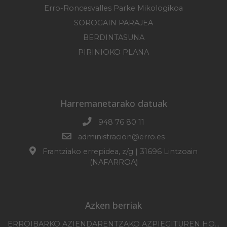
Erro-Roncesvalles Parke Mikologikoa
SOROGAIN PARAJEA
BERDINTASUNA
PIRINIOKO PLANA
Harremanetarako datuak
948 76 80 11
administracion@erro.es
Frantziako errepidea, z/g | 31696 Lintzoain
(NAFARROA)
Azken berriak
ERROIBARKO AZIENDARENTZAKO AZPIEGITUREN HOBEKUNTZA 2025-2026 KANPAINA