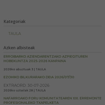
Kategoriak
TAULA
Azken albisteak
ERROIBARKO AZIENDARENTZAKO AZPIEGITUREN
HOBEKUNTZA 2025-2026 KANPAINA
2026ko abuztuak 3 | TAULA
EZOHIKO BILKURARAKO DEIA 2026/07/30
EXTRAORD. 30-07-2026
2026ko uztailak 28 | TAULA
NAFARROAKO FORU KOMUNITATEAREN XXI. ERREMONTE
PROFESIONALEKO TXAPELKETA