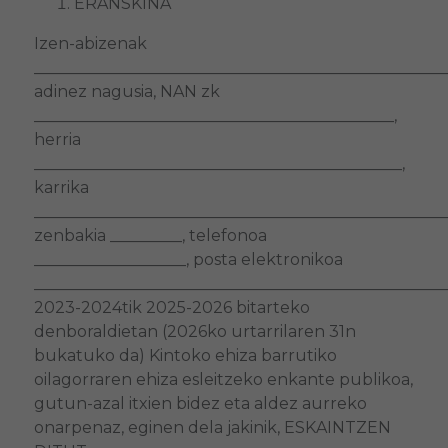
ERANSKINA
Izen-abizenak
____________________________________________________
adinez nagusia, NAN zk
_____________________________________________,
herria
______________________________________________,
karrika
____________________________________________________
zenbakia _________, telefonoa
___________________, posta elektronikoa
____________________________________________________
2023-2024tik 2025-2026 bitarteko
denboraldietan (2026ko urtarrilaren 31n
bukatuko da) Kintoko ehiza barrutiko
oilagorraren ehiza esleitzeko enkante publikoa,
gutun-azal itxien bidez eta aldez aurreko
onarpenaz, eginen dela jakinik, ESKAINTZEN