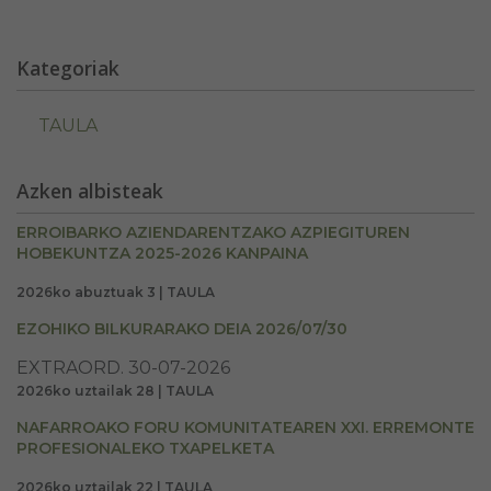
Kategoriak
TAULA
Azken albisteak
ERROIBARKO AZIENDARENTZAKO AZPIEGITUREN
HOBEKUNTZA 2025-2026 KANPAINA
2026ko abuztuak 3 | TAULA
EZOHIKO BILKURARAKO DEIA 2026/07/30
EXTRAORD. 30-07-2026
2026ko uztailak 28 | TAULA
NAFARROAKO FORU KOMUNITATEAREN XXI. ERREMONTE
PROFESIONALEKO TXAPELKETA
2026ko uztailak 22 | TAULA