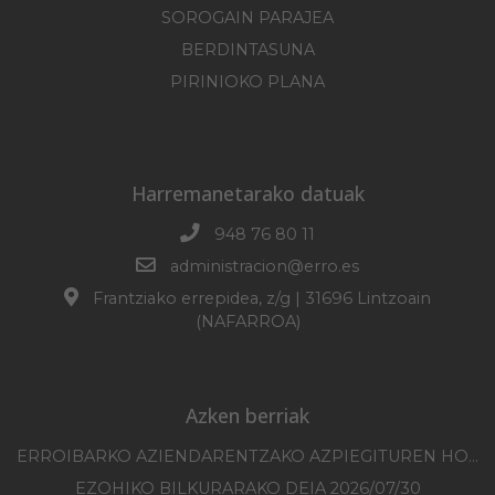
SOROGAIN PARAJEA
BERDINTASUNA
PIRINIOKO PLANA
Harremanetarako datuak
948 76 80 11
administracion@erro.es
Frantziako errepidea, z/g | 31696 Lintzoain
(NAFARROA)
Azken berriak
ERROIBARKO AZIENDARENTZAKO AZPIEGITUREN HOBEKUNTZA 2025-2026 KANPAINA
EZOHIKO BILKURARAKO DEIA 2026/07/30