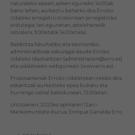
naturaleko epean, azken eguneko 14:00ak
baino lehen, aurkeztu beharko dira Erroko
Udaleko erregistro orokorrean (erregistroko
ordutegia: lan-egunetan, astelehenetik
ostiralera, 9:00etatik 14:00etara).
Baldintza fakultatibo eta ekonomiko-
administratiboak eskuragai daude Erroko
Udaleko Idazkaritzan (administracion@erro.es)
eta udaletxeko webgunean: (www.erro.es).
Proposamenak Erroko Udaletxean irekiko dira,
eskaintzak aurkezteko epea bukatu eta
hurrengo ostiral baliodunean, 13:00etan.
Lintzoainen, 2023ko apirilaren 12an.–
Mankomunitate-burua, Enrique Garralda Erro.