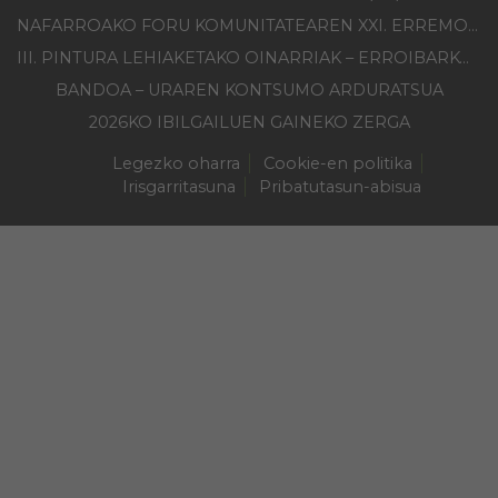
NAFARROAKO FORU KOMUNITATEAREN XXI. ERREMONTE PROFESIONALEKO TXAPELKETA
III. PINTURA LEHIAKETAKO OINARRIAK – ERROIBARKO EGUNA
BANDOA – URAREN KONTSUMO ARDURATSUA
2026KO IBILGAILUEN GAINEKO ZERGA
Legezko oharra
Cookie-en politika
Irisgarritasuna
Pribatutasun-abisua