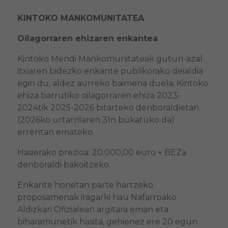
KINTOKO MANKOMUNITATEA
Oilagorraren ehizaren enkantea
Kintoko Mendi Mankomunitateak gutun-azal
itxiaren bidezko enkante publikorako deialdia
egin du, aldez aurreko baimena duela, Kintoko
ehiza barrutiko oilagorraren ehiza 2023-
2024tik 2025-2026 bitarteko denboraldietan
(2026ko urtarrilaren 31n bukatuko da)
errentan emateko.
Hasierako prezioa: 20.000,00 euro + BEZa
denboraldi bakoitzeko.
Enkante honetan parte hartzeko
proposamenak iragarki hau Nafarroako
Aldizkari Ofizialean argitara eman eta
biharamunetik hasita, gehienez ere 20 egun