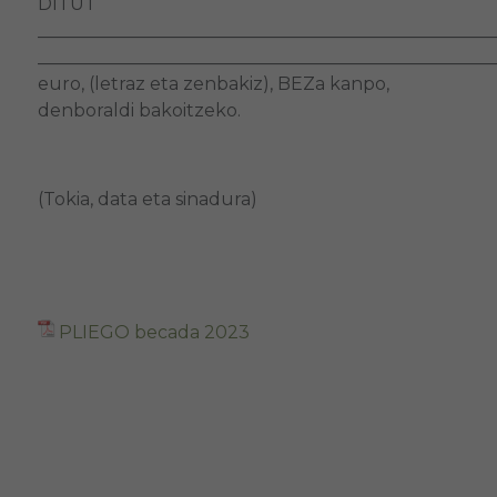
DITUT
___________________________________________________
___________________________________________________
euro, (letraz eta zenbakiz), BEZa kanpo,
denboraldi bakoitzeko.
(Tokia, data eta sinadura)
PLIEGO becada 2023