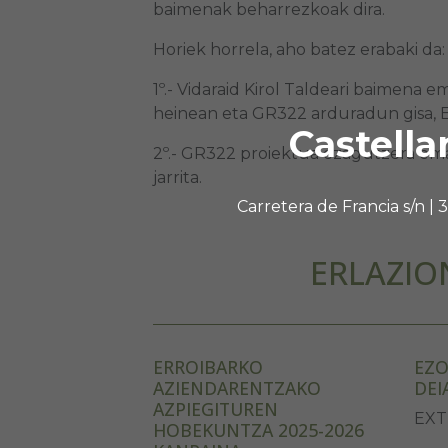
baimenak beharrezkoak dira.
Horiek horrela, aho batez erabaki da:
1º.- Vidaraid Kirol Taldeari baimena 
heinean eta GR322 arduradun gisa, E
Castella
2º.- GR322 proiektua ezagutzera ema
jarrita.
Carretera de Francia s/n |
ERLAZIO
ERROIBARKO
EZO
AZIENDARENTZAKO
DEI
AZPIEGITUREN
EXT
HOBEKUNTZA 2025-2026