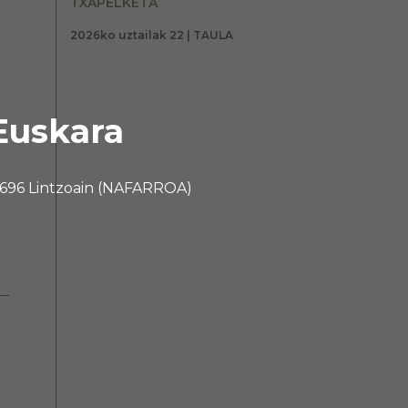
TXAPELKETA
2026ko uztailak 22 | TAULA
Euskara
 31696 Lintzoain (NAFARROA)