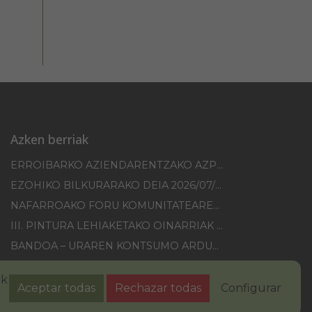
Azken berriak
ERROIBARKO AZIENDARENTZAKO AZPIEGITUREN HOBEKUNTZA 2025-2026 KANPAINA
EZOHIKO BILKURARAKO DEIA 2026/07/30
NAFARROAKO FORU KOMUNITATEAREN XXI. ERREMONTE PROFESIONALEKO TXAPELKETA
III. PINTURA LEHIAKETAKO OINARRIAK – ERROIBARKO EGUNA
BANDOA – URAREN KONTSUMO ARDURATSUA
2026KO IBILGAILUEN GAINEKO ZERGA
ak
Aceptar todas
Rechazar todas
Configurar
sun-abisua