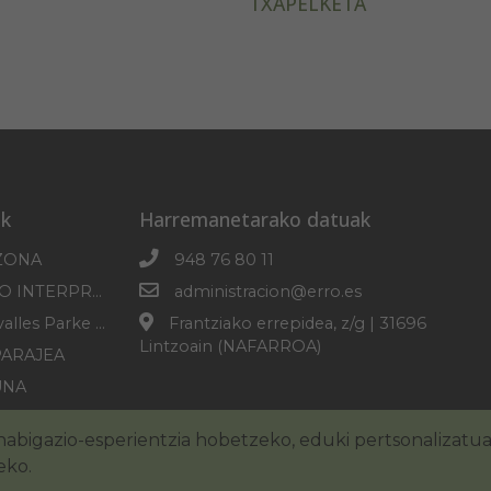
TXAPELKETA
k
Harremanetarako datuak
ZONA
948 76 80 11
SOROGAINGO INTERPRETAZIO ZENTROA
administracion@erro.es
Erro-Roncesvalles Parke Mikologikoa
Frantziako errepidea, z/g | 31696
Lintzoain (NAFARROA)
PARAJEA
UNA
PLANA
abigazio-esperientzia hobetzeko, eduki pertsonalizatu
eko.
zko oharra
Cookie-en politika
Irisgarritasuna
Pribatuta