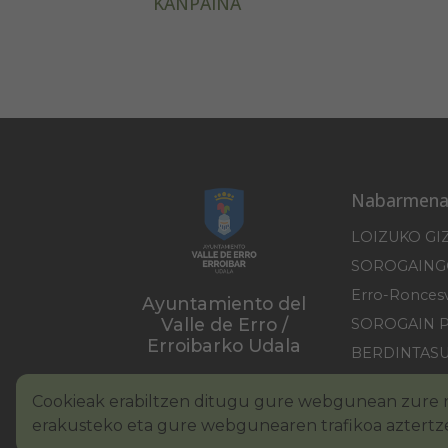
KANPAINA
Nabarmena
LOIZUKO GI
Ayuntamiento del
Valle de Erro /
SOROGAIN 
Erroibarko Udala
BERDINTAS
PIRINIOKO 
Cookieak erabiltzen ditugu gure webgunean zure n
erakusteko eta gure webgunearen trafikoa aztertz
Lege