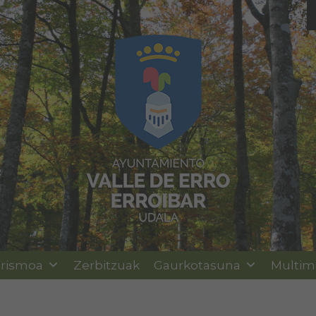
rismoa
Zerbitzuak
Gaurkotasuna
Multim