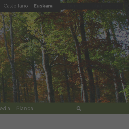
Euskara
Castellano
El tiempo - Tutiempo.net
edia
Planoa
Bilatu